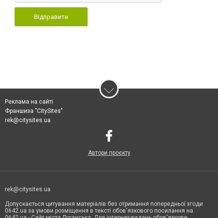
Відправити
Реклама на сайті
Франшиза "CitySites"
rek@citysites.ua
Автори проєкту
rek@citysites.ua
Допускається цитування матеріалів без отримання попередньої згоди
0642.ua за умови розміщення в тексті обов'язкового посилання на
0642.ua - Сайт міста Луганська. Для інтернет-видань обов'язкове