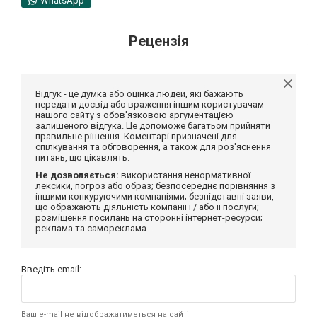
WhatsApp
Рецензія
Відгук - це думка або оцінка людей, які бажають
передати досвід або враження іншим користувачам
нашого сайту з обов'язковою аргументацією
залишеного відгука. Це допоможе багатьом прийняти
правильне рішення. Коментарі призначені для
спілкування та обговорення, а також для роз'яснення
питань, що цікавлять.
Не дозволяється:
використання ненормативної
лексики, погроз або образ; безпосереднє порівняння з
іншими конкуруючими компаніями; безпідставні заяви,
що ображають діяльність компанії і / або її послуги;
розміщення посилань на сторонні інтернет-ресурси;
реклама та самореклама.
Введіть email:
Ваш e-mail не відображатиметься на сайті