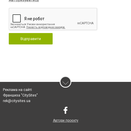
Відправити
Реклама на сайті
Франшиза "CitySites"
rek@citysites.ua
Автори проєкту