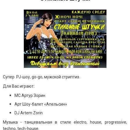
Супер PJ-шоу, go-go, мужской стриптиз.
Для Вас играют:
MC Артур Зорин
Арт Шоу-балет «Апельсин»
DJ Artem Zorin
Музыка - танцевальная в стиле electro, house, progressive,
techno, tech-house.