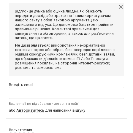
Відгук - це думка або оцінка людей, які бажають
передати досвід або враження іншим користувачам
нашого сайту з обов'язковою аргументацією
залишеного відгука. Це допоможе багатьом прийняти
правильне рішення. Коментарі призначені для
спілкування та обговорення, а також для роз'яснення
питань, що цікавлять.
Не дозволяється:
використання ненормативної
лексики, погроз або образ; безпосереднє порівняння з
іншими конкуруючими компаніями; безпідставні заяви,
що ображають діяльність компанії і / або її послуги;
розміщення посилань на сторонні інтернет-ресурси;
реклама та самореклама.
Введіть email:
Ваш e-mail не відображатиметься на сайті
або
Авторизуйтесь
для написання відгуку
Впечатления