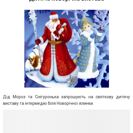
Дід Мороз та Снігуронька запрошують на святкову дитячу
виставу та інтермедію біля Новорічної ялинки.