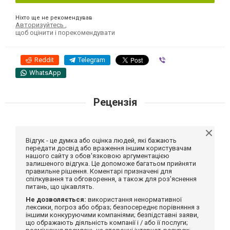
Ніхто ще не рекомендував
Авторизуйтесь
,
щоб оцінити і порекомендувати
Reddit
Telegram
Viber
WhatsApp
Рецензія
Відгук - це думка або оцінка людей, які бажають
передати досвід або враження іншим користувачам
нашого сайту з обов'язковою аргументацією
залишеного відгука. Це допоможе багатьом прийняти
правильне рішення. Коментарі призначені для
спілкування та обговорення, а також для роз'яснення
питань, що цікавлять.
Не дозволяється:
використання ненормативної
лексики, погроз або образ; безпосереднє порівняння з
іншими конкуруючими компаніями; безпідставні заяви,
що ображають діяльність компанії і / або її послуги;