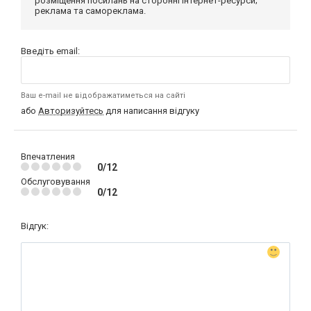
розміщення посилань на сторонні інтернет-ресурси;
реклама та самореклама.
Введіть email:
Ваш e-mail не відображатиметься на сайті
або
Авторизуйтесь
для написання відгуку
Впечатления
0/12
Обслуговування
0/12
Відгук: