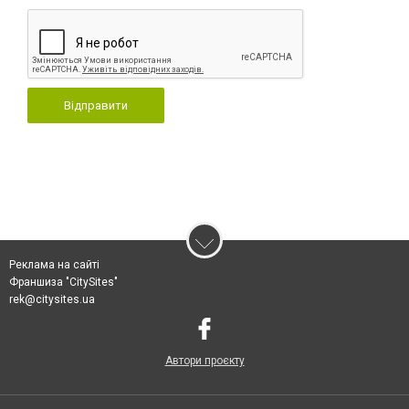
Відправити
Реклама на сайті
Франшиза "CitySites"
rek@citysites.ua
Автори проєкту