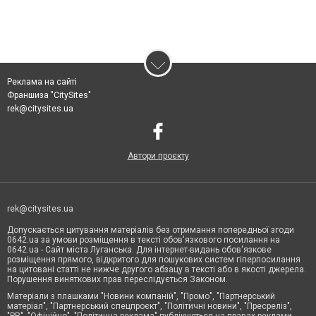
Реклама на сайті
Франшиза "CitySites"
rek@citysites.ua
Автори проєкту
rek@citysites.ua
Допускається цитування матеріалів без отримання попередньої згоди
0642.ua за умови розміщення в тексті обов'язкового посилання на
0642.ua - Сайт міста Луганська. Для інтернет-видань обов'язкове
розміщення прямого, відкритого для пошукових систем гіперпосилання
на цитовані статті не нижче другого абзацу в тексті або в якості джерела.
Порушення виняткових прав переслідується Законом.
Матеріали з плашками "Новини компаній", "Промо", "Партнерський
матеріал", "Партнерський спецпроєкт", "Політичні новини", "Пресреліз",