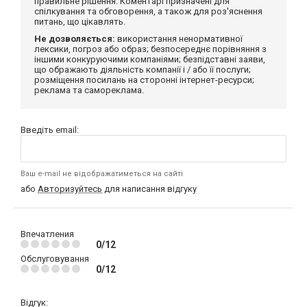
правильне рішення. Коментарі призначені для
спілкування та обговорення, а також для роз'яснення
питань, що цікавлять.
Не дозволяється:
використання ненормативної
лексики, погроз або образ; безпосереднє порівняння з
іншими конкуруючими компаніями; безпідставні заяви,
що ображають діяльність компанії і / або її послуги;
розміщення посилань на сторонні інтернет-ресурси;
реклама та самореклама.
Введіть email:
Ваш e-mail не відображатиметься на сайті
або
Авторизуйтесь
для написання відгуку
Впечатления
0/12
Обслуговування
0/12
Відгук: