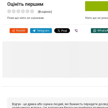
Оцініть першим
(
0
оцінок)
Ніхто ще не рек
Поки ще ніхто не оцінював
Reddit
Telegram
Viber
Whats
Відгук - це думка або оцінка людей, які бажають передати дос
залишеного відгука. Це допоможе багатьом прийняти правильне 