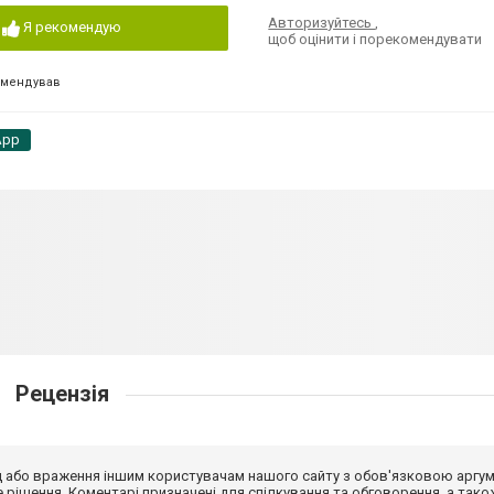
Авторизуйтесь
,
Я рекомендую
щоб оцінити і порекомендувати
омендував
App
Рецензія
від або враження іншим користувачам нашого сайту з обов'язковою аргу
рішення. Коментарі призначені для спілкування та обговорення, а тако