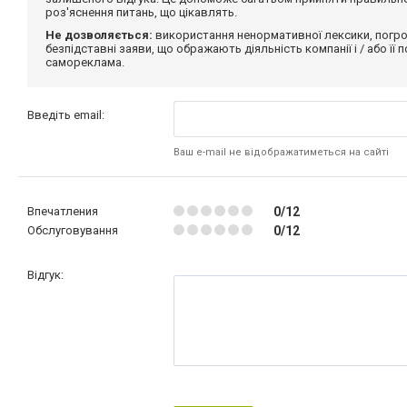
роз'яснення питань, що цікавлять.
Не дозволяється:
використання ненормативної лексики, погро
безпідставні заяви, що ображають діяльність компанії і / або її
самореклама.
Введіть email:
Ваш e-mail не відображатиметься на сайті
Впечатления
0/12
Обслуговування
0/12
Відгук: