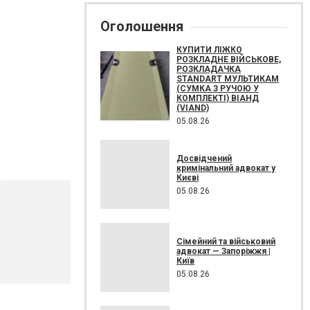
Оголошення
КУПИТИ ЛІЖКО
РОЗКЛАДНЕ ВІЙСЬКОВЕ,
РОЗКЛАДАЧКА
STANDART МУЛЬТИКАМ
(СУМКА З РУЧОЮ У
КОМПЛЕКТІ) ВІАНД
(VIAND)
05.08.26
Досвідчений
кримінальний адвокат у
Києві
05.08.26
Сімейний та військовий
адвокат — Запоріжжя |
Київ
05.08.26