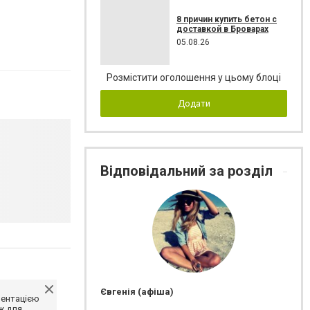
8 причин купить бетон с
доставкой в Броварах
05.08.26
Розмістити оголошення у цьому блоці
Додати
Відповідальний за розділ
Євгенія (афіша)
ментацією
ж для