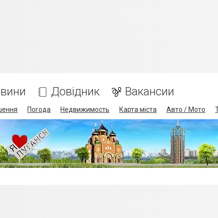
вини
Довідник
Вакансии
шення
Погода
Недвижимость
Карта міста
Авто / Мото