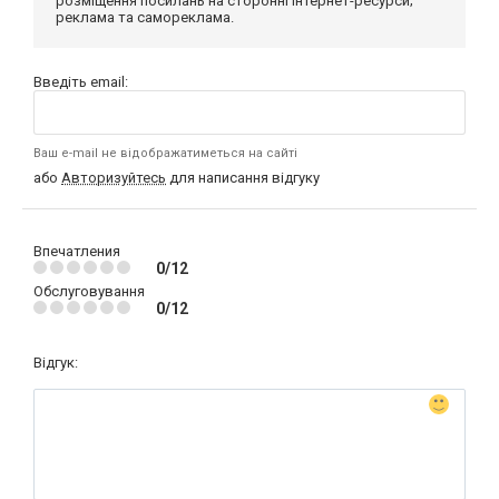
розміщення посилань на сторонні інтернет-ресурси;
реклама та самореклама.
Введіть email:
Ваш e-mail не відображатиметься на сайті
або
Авторизуйтесь
для написання відгуку
Впечатления
0/12
Обслуговування
0/12
Відгук: