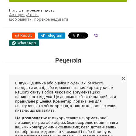
Ніхто ще не рекомендував
Авторизуйтесь
,
щоб оцінити і порекомендувати
Reddit
Telegram
Viber
WhatsApp
Рецензія
Відгук - це думка або оцінка людей, які бажають
передати досвід або враження іншим користувачам
нашого сайту з обов'язковою аргументацією
залишеного відгука. Це допоможе багатьом прийняти
правильне рішення. Коментарі призначені для
спілкування та обговорення, а також для роз'яснення
питань, що цікавлять.
Не дозволяється:
використання ненормативної
лексики, погроз або образ; безпосереднє порівняння з
іншими конкуруючими компаніями; безпідставні заяви,
що ображають діяльність компанії і / або її послуги;