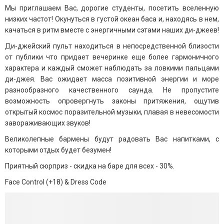
Мы приглашаем Вас, дорогие студенты, посетить вселенную
низких частот! Окунуться в густой океан баса и, находясь в нем,
качаться в ритм вместе с энергичными сэтами наших ди-джеев!
Ди-джейский пульт находиться в непосредственной близости
от публики что придает вечеринке еще более гармоничного
характера и каждый сможет наблюдать за ловкими пальцами
ди-джея. Вас ожидает масса позитивной энергии и море
разнообразного качественного саунда. Не пропустите
возможность опровергнуть законы притяжения, ощутив
открытый космос поразительной музыки, плавая в невесомости
завораживающих звуков!
Великолепные бармены будут радовать Вас напитками, с
которыми отдых будет безумен!
Приятный сюрприз - скидка на баре для всех - 30%.
Face Control (+18) & Dress Code