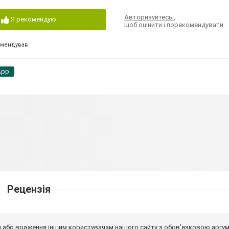
Авторизуйтесь
,
Я рекомендую
щоб оцінити і порекомендувати
омендував
App
Рецензія
від або враження іншим користувачам нашого сайту з обов'язковою аргу