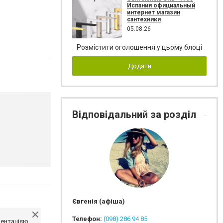
Испания официальный
интернет магазин
сантехники
05.08.26
Розмістити оголошення у цьому блоці
Додати
Відповідальний за розділ
Євгенія (афіша)
Телефон:
(098) 286 94 85
ментацією