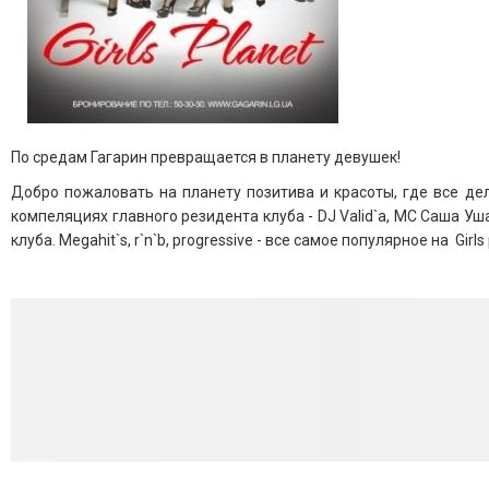
По средам Гагарин превращается в планету девушек!
Добро пожаловать на планету позитива и красоты, где все де
компеляциях главного резидента клуба - DJ Valid`а, МС Саша Уш
клуба. Megahit`s, r`n`b, progressive - все самое популярное на Girls 