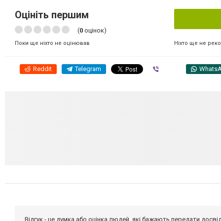
Оцініть першим
(
0
оцінок)
Ніхто ще не рек
Поки ще ніхто не оцінював
Reddit
Telegram
Viber
Whats
Відгук - це думка або оцінка людей, які бажають передати дос