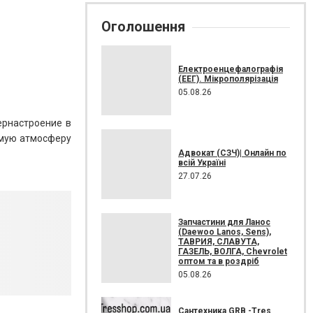
Оголошення
Електроенцефалографія
(ЕЕГ). Мікрополярізація
05.08.26
ернастроение в
аемую атмосферу
Адвокат (СЗЧ)| Онлайн по
всій Україні
27.07.26
Запчастини для Ланос
(Daewoo Lanos, Sens),
ТАВРИЯ, СЛАВУТА,
ГАЗЕЛЬ, ВОЛГА, Chevrolet
оптом та в роздріб
05.08.26
Сантехника GRB -Tres