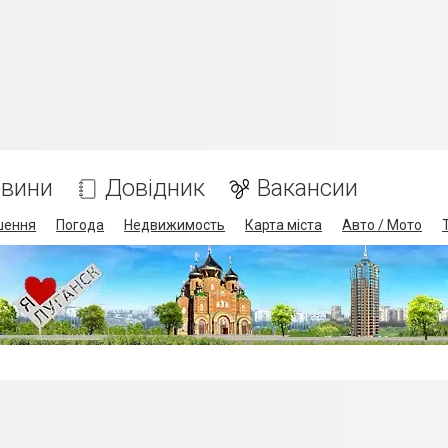
вини
Довідник
Вакансии
шення
Погода
Недвижимость
Карта міста
Авто / Мото