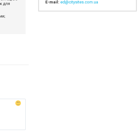
E-mail:
ed@citysites.com.ua
ж для
ми;