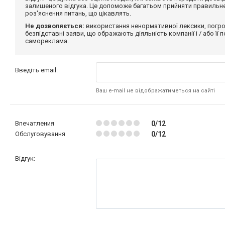
залишеного відгука. Це допоможе багатьом прийняти правильне 
роз'яснення питань, що цікавлять.
Не дозволяється:
використання ненормативної лексики, погро
безпідставні заяви, що ображають діяльність компанії і / або її
самореклама.
Введіть email:
Ваш e-mail не відображатиметься на сайті
Впечатления
0/12
Обслуговування
0/12
Відгук: