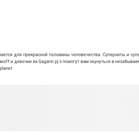
лается для прекрасной половины человечества. Суперхиты и суп
акоff и девочки из Gagarin pj`s помогут вам окунуться в незабыв
planet.