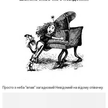
Просто з неба "впав" загадковий Невідомий на відому співачку.