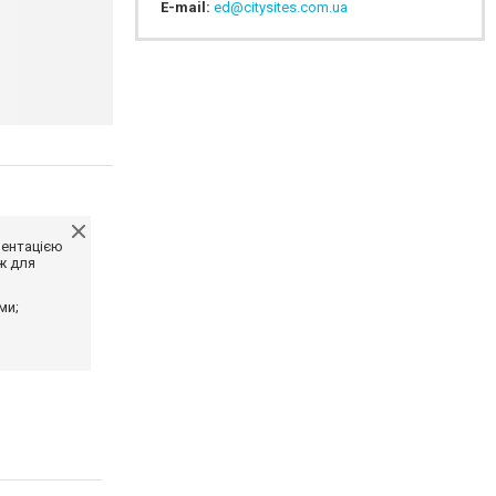
E-mail:
ed@citysites.com.ua
ментацією
ж для
ми;