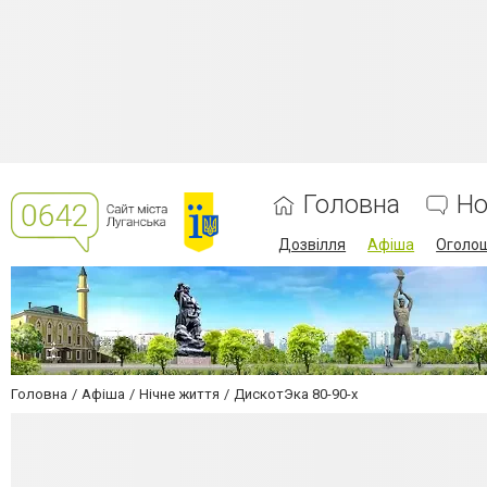
Головна
Но
Дозвілля
Афіша
Оголо
Головна
Афіша
Нічне життя
ДискотЭка 80-90-х