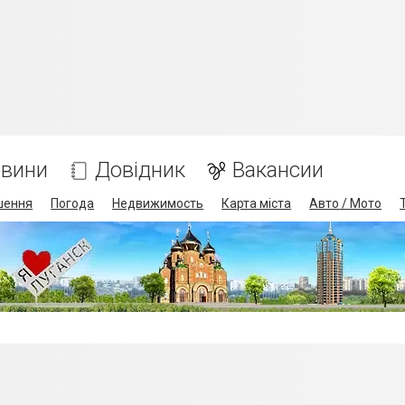
вини
Довідник
Вакансии
шення
Погода
Недвижимость
Карта міста
Авто / Мото