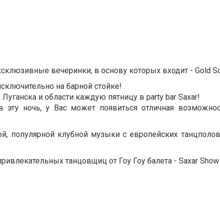
юзивные вечеринки, в основу которых входит - Gold Sou
исключительно на барной стойке!
уганска и области каждую пятницу в party bar Saxar!
 эту ночь, у Вас может появиться отличная возможнос
вой, популярной клубной музыки с европейских танцполо
ивлекательных танцовщиц от Гоу Гоу балета - Saxar Show G