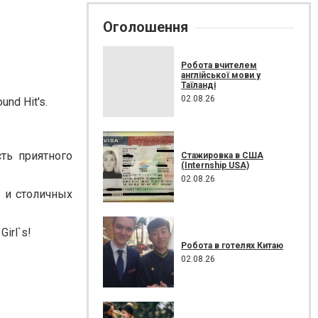
Оголошення
Робота вчителем
англійської мови у
Таїланді
02.08.26
nd Hit's.
ть приятного
Стажировка в США
(Internship USA)
02.08.26
в и столичных
irl`s!
Робота в готелях Китаю
02.08.26