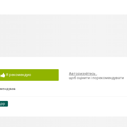
Авторизуйтесь
,
Я рекомендую
щоб оцінити і порекомендувати
омендував
App