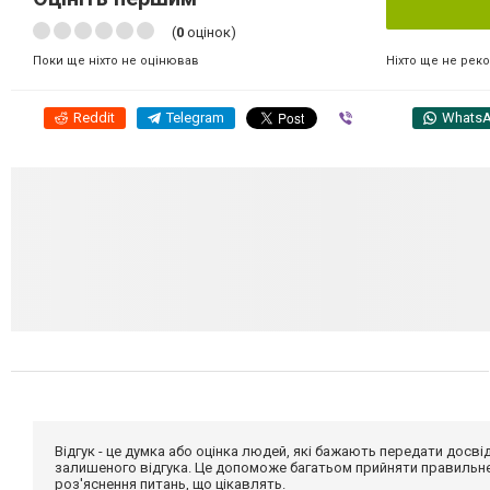
(
0
оцінок)
Ніхто ще не рек
Поки ще ніхто не оцінював
Reddit
Telegram
Viber
Whats
Відгук - це думка або оцінка людей, які бажають передати дос
залишеного відгука. Це допоможе багатьом прийняти правильне 
роз'яснення питань, що цікавлять.