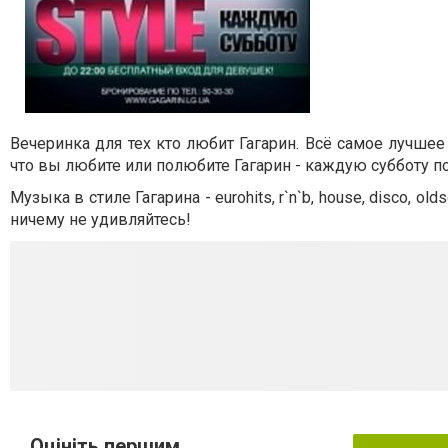
Вечеринка для тех кто любит Гагарин. Всё самое лучше
что вы любите или полюбите Гагарин - каждую субботу под
Музыка в стиле Гагарина - eurohits, r`n`b, house, disco, ol
ничему не удивляйтесь!
Оцініть першим