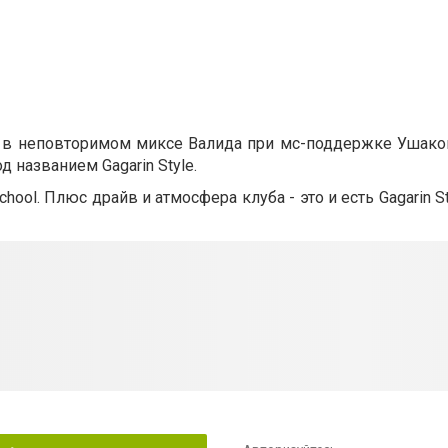
е в неповторимом миксе Валида при мс-поддержке Ушаков
 названием Gagarin Style.
dschool. Плюс драйв и атмосфера клуба - это и есть Gagarin St