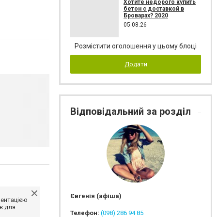
Хотите недорого купить
бетон с доставкой в
Броварах? 2020
05.08.26
Розмістити оголошення у цьому блоці
Додати
Відповідальний за розділ
Євгенія (афіша)
ментацією
ж для
Телефон:
(098) 286 94 85