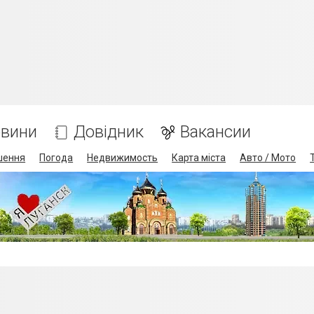
вини
Довідник
Вакансии
шення
Погода
Недвижимость
Карта міста
Авто / Мото