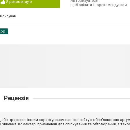
Авторизуйтесь
,
Я рекомендую
щоб оцінити і порекомендувати
омендував
App
Рецензія
від або враження іншим користувачам нашого сайту з обов'язковою аргу
рішення. Коментарі призначені для спілкування та обговорення, а тако