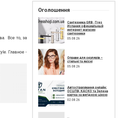
Оголошення
Сантехника GRB -Tres
Испания официальный
интернет магазин
сантехники
а. Все то, за
05.08.26
yle. Главное -
Оправи для окулярів –
стильні та якісні
05.08.26
Автострахування онлайн:
ОСЦПВ, КАСКО та Зелена
картка за вигідною ціною
02.08.26