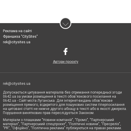
Реклама на сайті
Франшиза "CitySites"
rek@citysites.ua
Автори проєкту
rek@citysites.ua
Допускається цитування матеріалів без отримання попередньої згоди
0642.ua за умови розміщення в тексті обов'язкового посилання на
0642.ua - Сайт міста Луганська. Для інтернет-видань обов'язкове
розміщення прямого, відкритого для пошукових систем гіперпосилання
на цитовані статті не нижче другого абзацу в тексті або в якості джерела.
Порушення виняткових прав переслідується Законом.
Матеріали з плашками "Новини компаній", "Промо", "Партнерський
матеріал", "Партнерський спецпроєкт", "Політичні новини", "Пресреліз",
"PR", "Офіційно", "Політична реклама" публікуються на правах реклами.