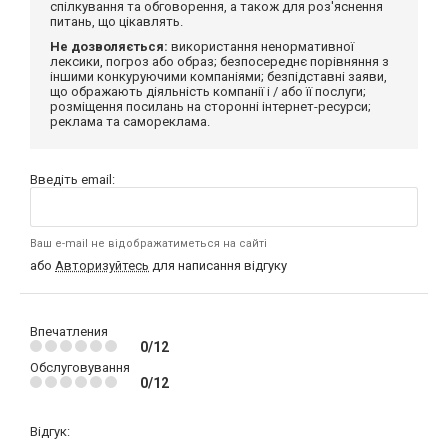
спілкування та обговорення, а також для роз'яснення
питань, що цікавлять.
Не дозволяється:
використання ненормативної
лексики, погроз або образ; безпосереднє порівняння з
іншими конкуруючими компаніями; безпідставні заяви,
що ображають діяльність компанії і / або її послуги;
розміщення посилань на сторонні інтернет-ресурси;
реклама та самореклама.
Введіть email:
Ваш e-mail не відображатиметься на сайті
або
Авторизуйтесь
для написання відгуку
Впечатления
0/12
Обслуговування
0/12
Відгук: