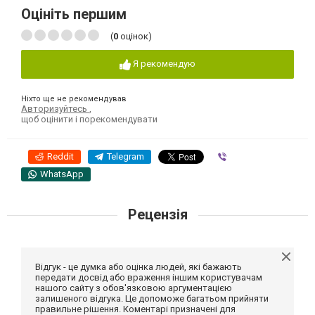
Оцініть першим
(
0
оцінок)
Я рекомендую
Ніхто ще не рекомендував
Авторизуйтесь
,
щоб оцінити і порекомендувати
Reddit
Telegram
Viber
WhatsApp
Рецензія
Відгук - це думка або оцінка людей, які бажають
передати досвід або враження іншим користувачам
нашого сайту з обов'язковою аргументацією
залишеного відгука. Це допоможе багатьом прийняти
правильне рішення. Коментарі призначені для