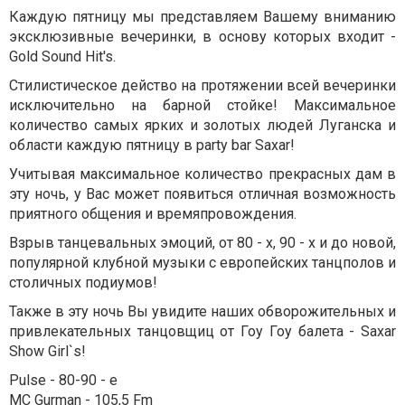
Каждую пятницу мы представляем Вашему вниманию
эксклюзивные вечеринки, в основу которых входит -
Gold Sound Hit's.
Стилистическое действо на протяжении всей вечеринки
исключительно на барной стойке! Максимальное
количество самых ярких и золотых людей Луганска и
области каждую пятницу в party bar Saxar!
Учитывая максимальное количество прекрасных дам в
эту ночь, у Вас может появиться отличная возможность
приятного общения и времяпровождения.
Взрыв танцевальных эмоций, от 80 - х, 90 - х и до новой,
популярной клубной музыки с европейских танцполов и
столичных подиумов!
Также в эту ночь Вы увидите наших обворожительных и
привлекательных танцовщиц от Гоу Гоу балета - Saxar
Show Girl`s!
Pulse - 80-90 - е
MC Gurman - 105,5 Fm