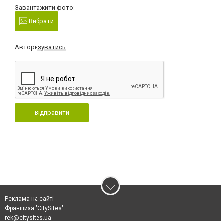
Завантажити фото:
Вибрати
Авторизуватись
Відправити
Реклама на сайті
Франшиза "CitySites"
rek@citysites.ua