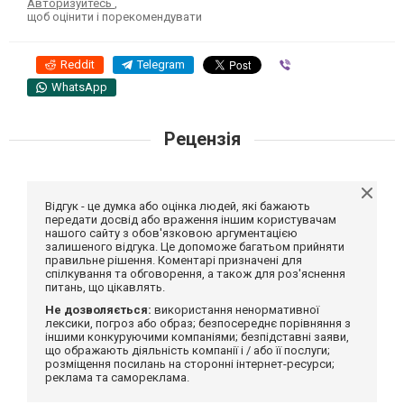
Авторизуйтесь
,
щоб оцінити і порекомендувати
Reddit
Telegram
Viber
WhatsApp
Рецензія
Відгук - це думка або оцінка людей, які бажають
передати досвід або враження іншим користувачам
нашого сайту з обов'язковою аргументацією
залишеного відгука. Це допоможе багатьом прийняти
правильне рішення. Коментарі призначені для
спілкування та обговорення, а також для роз'яснення
питань, що цікавлять.
Не дозволяється:
використання ненормативної
лексики, погроз або образ; безпосереднє порівняння з
іншими конкуруючими компаніями; безпідставні заяви,
що ображають діяльність компанії і / або її послуги;
розміщення посилань на сторонні інтернет-ресурси;
реклама та самореклама.