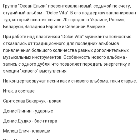
Группа "Океан Ельзи" презентовала новый, седьмой по счету,
студийный альбом - "Dolce Vita". В его поддержку запланирован
тур, который охватит свыше 70 городов в Украине, России,
Беларуси, Западной Европе и Северной Америке.
При работе над пластинкой "Dolce Vita" музыканты полностью
отказались от традиционного для последних альбомов
привлечения большого количества разных дополнительных
музыкальных инструментов. Особенность нового альбома -
запись с одного дубля, что позволяет передать энергетику и
эмоции "живого" выступления.
На концертах звучат песни как и с нового альбома, так и старые.
Итак, в составе:
Святослав Вакарчук - вокал
Денис Глинин - ударные
Денис Дудко - бас-гитара
Милош Елич - клавиши