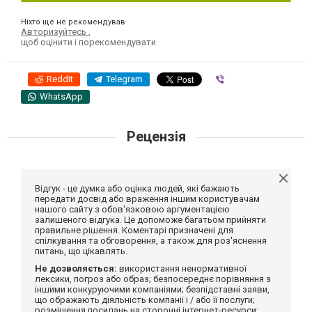
Ніхто ще не рекомендував
Авторизуйтесь
,
щоб оцінити і порекомендувати
Reddit
Telegram
Viber
WhatsApp
Рецензія
Відгук - це думка або оцінка людей, які бажають
передати досвід або враження іншим користувачам
нашого сайту з обов'язковою аргументацією
залишеного відгука. Це допоможе багатьом прийняти
правильне рішення. Коментарі призначені для
спілкування та обговорення, а також для роз'яснення
питань, що цікавлять.
Не дозволяється:
використання ненормативної
лексики, погроз або образ; безпосереднє порівняння з
іншими конкуруючими компаніями; безпідставні заяви,
що ображають діяльність компанії і / або її послуги;
розміщення посилань на сторонні інтернет-ресурси;