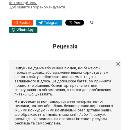
Авторизуйтесь
,
щоб оцінити і порекомендувати
Reddit
Telegram
Viber
WhatsApp
Рецензія
Відгук - це думка або оцінка людей, які бажають
передати досвід або враження іншим користувачам
нашого сайту з обов'язковою аргументацією
залишеного відгука. Це допоможе багатьом прийняти
правильне рішення. Коментарі призначені для
спілкування та обговорення, а також для роз'яснення
питань, що цікавлять.
Не дозволяється:
використання ненормативної
лексики, погроз або образ; безпосереднє порівняння з
іншими конкуруючими компаніями; безпідставні заяви,
що ображають діяльність компанії і / або її послуги;
розміщення посилань на сторонні інтернет-ресурси;
реклама та самореклама.