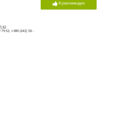
Я рекомендую
7/42
-79-52
,
+380 (642) 50-56-04
,
+380 (642) 50-56-03
Я рекомендую
-09-01
,
+380 (642) 50-27-47
,
+380 (642) 50-27-33