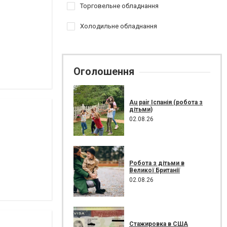
Торговельне обладнання
Холодильне обладнання
Оголошення
Au pair Іспанія (робота з
дітьми)
02.08.26
Робота з дітьми в
Великої Британії
02.08.26
Стажировка в США