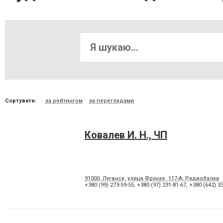
Сортувати:
за рейтингом
за переглядами
Ковалев И. Н., ЧП
91000, Луганск, улица Фрунзе, 117-А, Радиобалка
+380 (99) 273-59-55
,
+380 (97) 231-81-67
,
+380 (642) 33