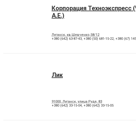
Корпорация Техноэкспресс 
А.Е.)
Луганск, кв.Шевченко,58/12
+380 (642) 63-87-43
,
+380 (50) 681-15-22
,
+380 (67) 145
Лик
91000, Луганск, улица Рудя, 83
+380 (642) 33-15-04
,
+380 (642) 33-15-05