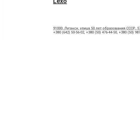
Lexo
91000, Луганск, улица 50 лет образования СССР, 5
+380 (642) 50-56-02
,
+380 (50) 476-44-50
,
+380 (50) 987
Энергетик
91000, Луганск, улица Фабричная, 1-н
+380 (67) 640-30-01
,
+380 (95) 478-86-00
,
+380 (50) 621
МИР ИНСТРУМЕНТА+