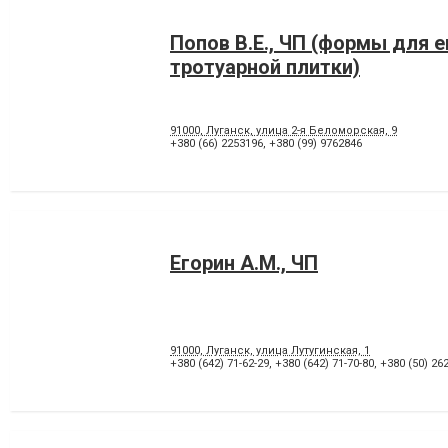
Попов В.Е., ЧП (формы для 
тротуарной плитки)
91000, Луганск, улица 2-я Беломорская, 9
+380 (66) 2253196
,
+380 (99) 9762846
Егорин А.М., ЧП
91000, Луганск, улица Лутугинская, 1
+380 (642) 71-62-29
,
+380 (642) 71-70-80
,
+380 (50) 262