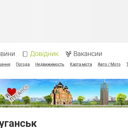
вини
Довідник
Вакансии
шення
Погода
Недвижимость
Карта міста
Авто / Мото
уганськ