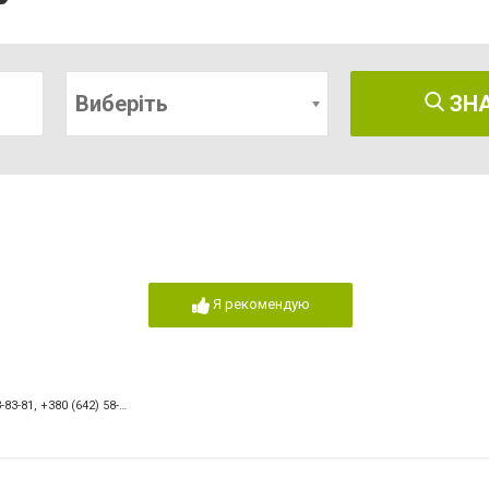
Виберіть
ЗН
Я рекомендую
-83-81
,
+380 (642) 58-65-36
,
+380 (50) 158-63-96