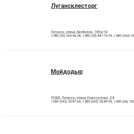
Лугансклесторг
Луганск, улица Звейнека, 144-а/16
+380 (50) 565-46-28
,
+380 (50) 841-16-99
,
+380 (642) 49
Мойдодыр
91000, Луганск, улица Новоселова, 2-б
+380 (642) 33-87-64
,
+380 (642) 33-89-99
,
+380 (66) 740