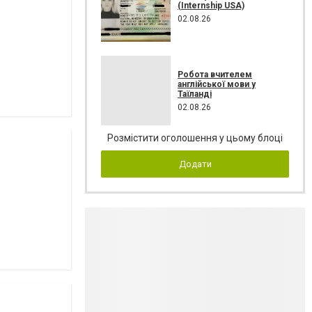
(Internship USA)
02.08.26
Робота вчителем
англійської мови у
Таїланді
02.08.26
Розмістити оголошення у цьому блоці
Додати