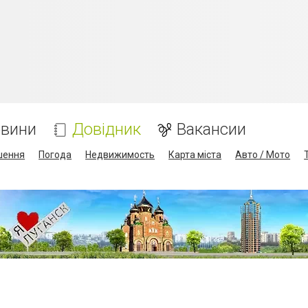
вини
Довідник
Вакансии
шення
Погода
Недвижимость
Карта міста
Авто / Мото