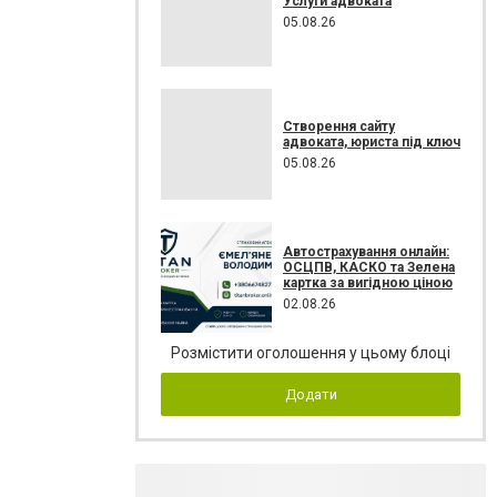
Услуги адвоката
05.08.26
Створення сайту
адвоката, юриста під ключ
05.08.26
Автострахування онлайн:
ОСЦПВ, КАСКО та Зелена
картка за вигідною ціною
02.08.26
Розмістити оголошення у цьому блоці
Додати