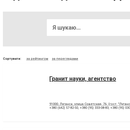
Сортувати:
за рейтингом
за переглядами
Гранит науки, агентство
91000, Луганск, улица Советская, 76, (гост. "Луганcк
+380 (642) 57-82-50
,
+380 (95) 333-08-83
,
+380 (95) 030