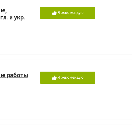
ые,
Я рекомендую
л. и укр.
ые работы
Я рекомендую