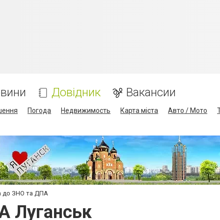
вини
Довідник
Вакансии
шення
Погода
Недвижимость
Карта міста
Авто / Мото
а до ЗНО та ДПА
А Луганськ