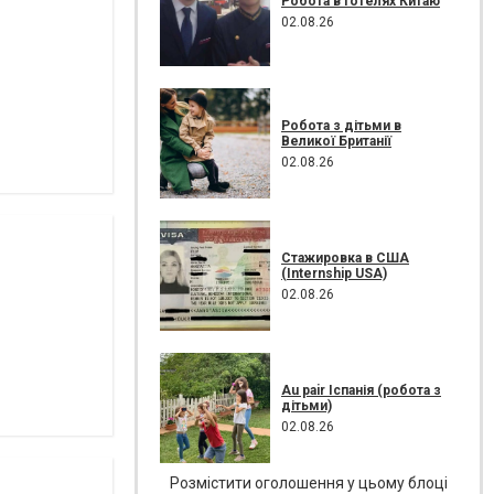
Робота в готелях Китаю
02.08.26
Робота з дітьми в
Великої Британії
02.08.26
Стажировка в США
(Internship USA)
02.08.26
Au pair Іспанія (робота з
дітьми)
02.08.26
Розмістити оголошення у цьому блоці