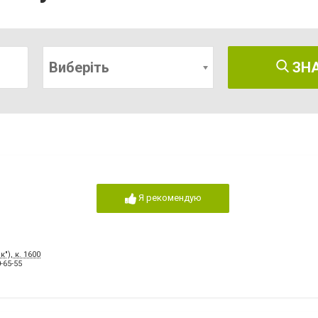
Виберіть
ЗН
Я рекомендую
"), к. 1600
-65-55