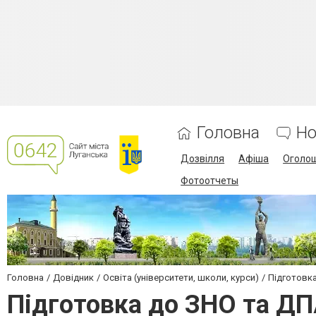
Головна
Но
Дозвілля
Афіша
Оголо
Фотоотчеты
Головна
Довідник
Освіта (університети, школи, курси)
Підготовк
Підготовка до ЗНО та ДП