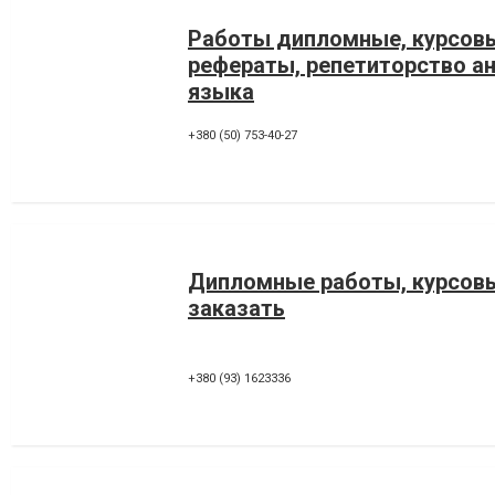
Работы дипломные, курсов
рефераты, репетиторство анг
языка
+380 (50) 753-40-27
Дипломные работы, курсов
заказать
+380 (93) 1623336