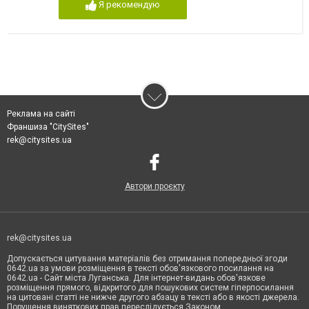
Я рекомендую
Реклама на сайті
Франшиза "CitySites"
rek@citysites.ua
Автори проєкту
rek@citysites.ua
Допускається цитування матеріалів без отримання попередньої згоди
0642.ua за умови розміщення в тексті обов'язкового посилання на
0642.ua - Сайт міста Луганська. Для інтернет-видань обов'язкове
розміщення прямого, відкритого для пошукових систем гіперпосилання
на цитовані статті не нижче другого абзацу в тексті або в якості джерела.
Порушення виняткових прав переслідується Законом.