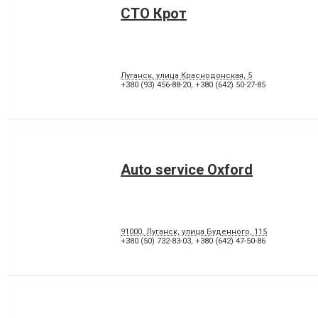
СТО Крот
Луганск, улица Краснодонская, 5
+380 (93) 456-88-20
,
+380 (642) 50-27-85
Auto service Oxford
91000, Луганск, улица Буденного, 115
+380 (50) 732-83-03
,
+380 (642) 47-50-86