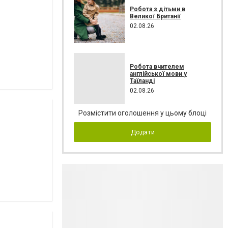
Робота з дітьми в
Великої Британії
02.08.26
Робота вчителем
англійської мови у
Таїланді
02.08.26
Розмістити оголошення у цьому блоці
Додати