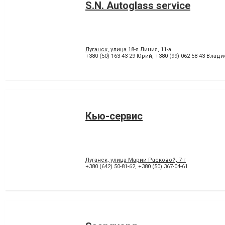
S.N. Autoglass service
Луганск, улица 18-я Линия, 11-а
+380 (50) 163-43-29 Юрий
,
+380 (99) 062 58 43 Влад
Кью-сервис
Луганск, улица Марии Расковой, 7-г
+380 (642) 50-81-62
,
+380 (50) 367-04-61