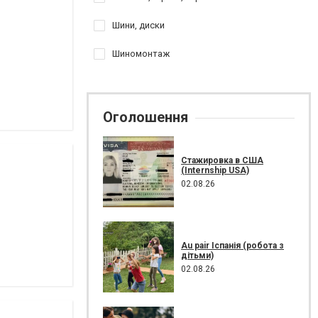
Шини, диски
Шиномонтаж
Оголошення
Стажировка в США
(Internship USA)
02.08.26
Au pair Іспанія (робота з
дітьми)
02.08.26