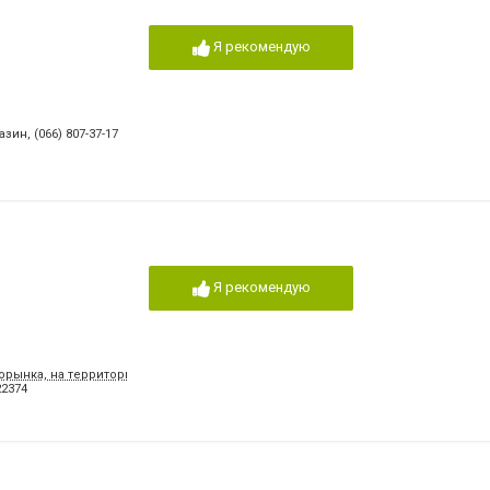
Я рекомендую
газин
,
(066) 807-37-17
Я рекомендую
вторынка, на территории СТО «Медведь»
22374