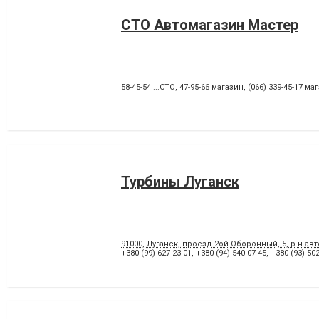
СТО Автомагазин Мастер
58-45-54 ...СТО
,
47-95-66 магазин
,
(066) 339-45-17 ма
Турбины Луганск
91000, Луганск, проезд 2ой Оборонный, 5, р-н а
+380 (99) 627-23-01
,
+380 (94) 540-07-45
,
+380 (93) 50