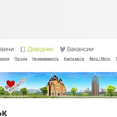
вини
Довідник
Вакансии
шення
Погода
Недвижимость
Карта міста
Авто / Мото
ьк