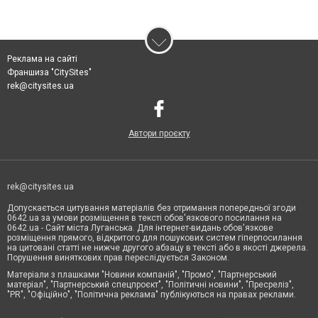
Реклама на сайті
Франшиза "CitySites"
rek@citysites.ua
Автори проєкту
rek@citysites.ua
Допускається цитування матеріалів без отримання попередньої згоди
0642.ua за умови розміщення в тексті обов'язкового посилання на
0642.ua - Сайт міста Луганська. Для інтернет-видань обов'язкове
розміщення прямого, відкритого для пошукових систем гіперпосилання
на цитовані статті не нижче другого абзацу в тексті або в якості джерела.
Порушення виняткових прав переслідується Законом.
Матеріали з плашками "Новини компаній", "Промо", "Партнерський
матеріал", "Партнерський спецпроєкт", "Політичні новини", "Пресреліз",
"PR", "Офіційно", "Політична реклама" публікуються на правах реклами.