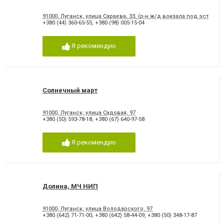
91000, Луганск, улица Сараева, 33, (р-н ж/д вокзала под эстакад
+380 (44) 360-65-55
,
+380 (98) 005-15-04
Я рекомендую
Солнечный март
91000, Луганск, улица Садовая, 97
+380 (50) 593-78-18
,
+380 (67) 640-97-58
Я рекомендую
Долина, МЧ НИП
91000, Луганск, улица Володарского, 97
+380 (642) 71-71-00
,
+380 (642) 58-44-09
,
+380 (50) 348-17-87