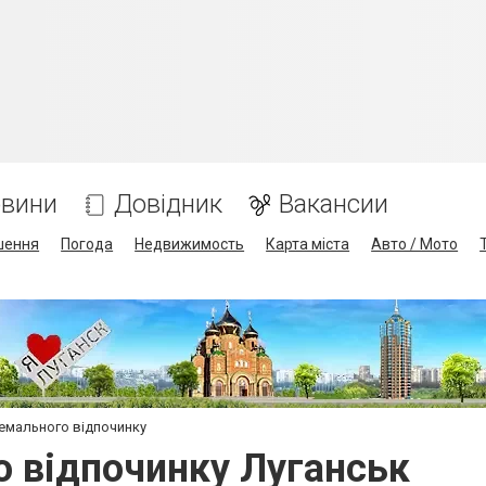
вини
Довідник
Вакансии
шення
Погода
Недвижимость
Карта міста
Авто / Мото
ремального відпочинку
о відпочинку Луганськ