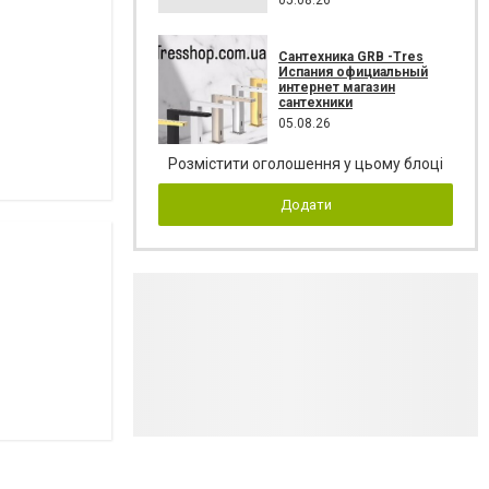
Сантехника GRB -Tres
Испания официальный
интернет магазин
сантехники
05.08.26
Розмістити оголошення у цьому блоці
Додати