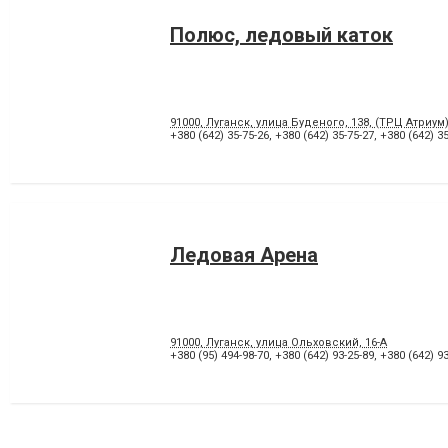
Полюс, ледовый каток
91000, Луганск, улица Буденого, 138, (ТРЦ Атриум
+380 (642) 35-75-26
,
+380 (642) 35-75-27
,
+380 (642) 35
Ледовая Арена
91000, Луганск, улица Ольховский, 16-А
+380 (95) 494-98-70
,
+380 (642) 93-25-89
,
+380 (642) 93