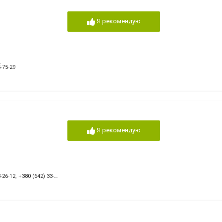
Я рекомендую
)
-75-29
Я рекомендую
-26-12
,
+380 (642) 33-68-95