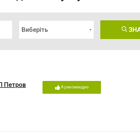
Виберіть
ЗН
П Петров
Я рекомендую