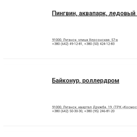
Пингвин, аквапарк, ледовый
91000, Луганск, улица Херсонская, 57-а
+380 (642) 49-12-81
,
+380 (50) 424-12-83
Байконур, роллердром
91000, Луганск, квартал Дружба, 19, (ТРК «Космос
+380 (642) 50-30-30
,
+380 (95) 246-81-20