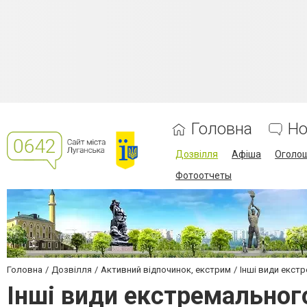
Головна
Но
Дозвілля
Афіша
Оголо
Фотоотчеты
Головна
Дозвілля
Активний відпочинок, екстрим
Інші види екст
Інші види екстремальног