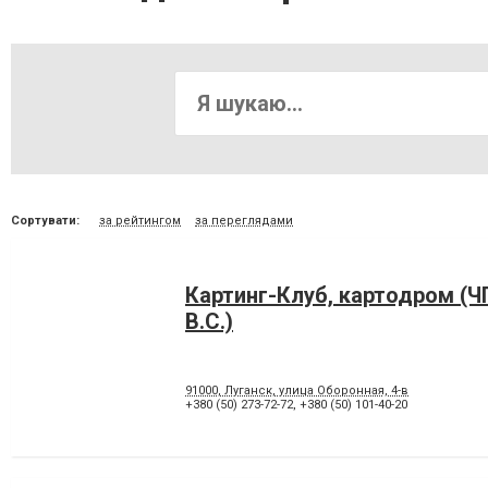
Сортувати:
за рейтингом
за переглядами
Картинг-Клуб, картодром (Ч
В.С.)
91000, Луганск, улица Оборонная, 4-в
+380 (50) 273-72-72
,
+380 (50) 101-40-20