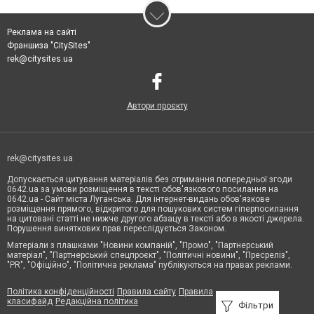
Реклама на сайті
Франшиза "CitySites"
rek@citysites.ua
Автори проєкту
rek@citysites.ua
Допускається цитування матеріалів без отримання попередньої згоди
0642.ua за умови розміщення в тексті обов'язкового посилання на
0642.ua - Сайт міста Луганська. Для інтернет-видань обов'язкове
розміщення прямого, відкритого для пошукових систем гіперпосилання
на цитовані статті не нижче другого абзацу в тексті або в якості джерела.
Порушення виняткових прав переслідується Законом.
Матеріали з плашками "Новини компаній", "Промо", "Партнерський
матеріал", "Партнерський спецпроєкт", "Політичні новини", "Пресреліз",
"PR", "Офіційно", "Політична реклама" публікуються на правах реклами.
Політика конфіденційності
Правила сайту
Правила
класифайд
Редакційна політика
Фільтри