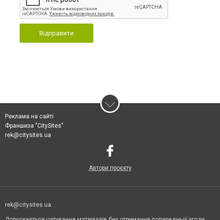
Відправити
Реклама на сайті
Франшиза "CitySites"
rek@citysites.ua
Автори проєкту
rek@citysites.ua
Допускається цитування матеріалів без отримання попередньої згоди