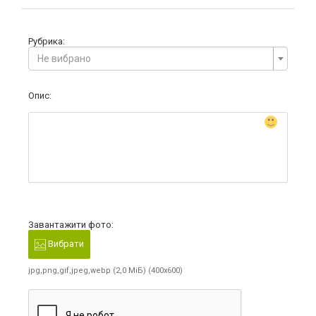
Рубрика:
Не вибрано
Опис:
Завантажити фото:
Вибрати
jpg,png,gif,jpeg,webp (2,0 МіБ) (400x600)