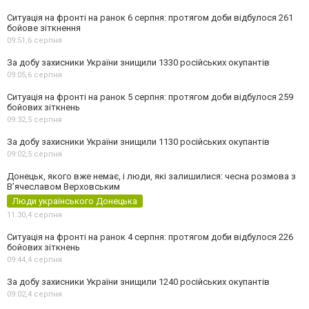
Ситуація на фронті на ранок 6 серпня: протягом доби відбулося 261
бойове зіткнення
09:51,
6 серпня
За добу захисники України знищили 1330 російських окупантів
09:05,
6 серпня
Ситуація на фронті на ранок 5 серпня: протягом доби відбулося 259
бойових зіткнень
09:32,
5 серпня
За добу захисники України знищили 1130 російських окупантів
09:02,
5 серпня
Донецьк, якого вже немає, і люди, які залишилися: чесна розмова з
В’ячеславом Верховським
Люди українського Донецька
11:30,
4 серпня
Ситуація на фронті на ранок 4 серпня: протягом доби відбулося 226
бойових зіткнень
09:44,
4 серпня
За добу захисники України знищили 1240 російських окупантів
09:02,
4 серпня