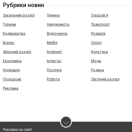
Рубрики новин
Загальний розділ
Техніка
Здоров'я
Туризм
Нерухомість
Транспорт
Будівництво
Відпочинок
Розваги
Бізнес
Меблі
Спорт
Жіночий розділ
Інтернет
Культура
Економіка
Інтер'єр
Мода
Кулінарія
Послуги
Родина
Подорожі
Робота
Дитячий розділ
Реклама
Реклама на сайті