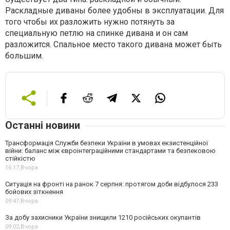
Раскладные диваны более удобны в эксплуатации. Для
того чтобы их разложить нужно потянуть за
специальную петлю на спинке дивана и он сам
разложится. Спальное место такого дивана может быть
большим.
Останні новини
Трансформація Служби безпеки України в умовах екзистенційної
війни: баланс між євроінтеграційними стандартами та безпековою
стійкістю
16:17,
Вчора
Ситуація на фронті на ранок 7 серпня: протягом доби відбулося 233
бойових зіткнення
09:47,
Вчора
За добу захисники України знищили 1210 російських окупантів
09:02,
Вчора