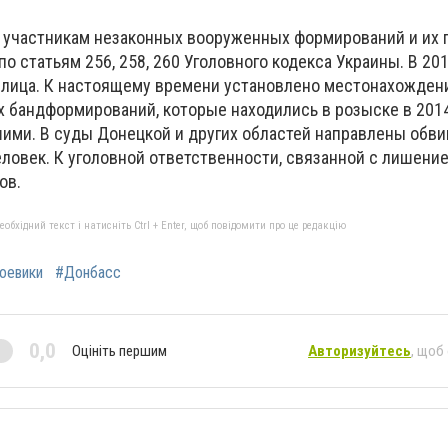
43 участникам незаконных вооруженных формирований и их
о статьям 256, 258, 260 Уголовного кодекса Украины. В 201
 лица. К настоящему времени установлено местонахожден
 бандформирований, которые находились в розыске в 2014
шими. В суды Донецкой и других областей направлены обв
еловек. К уголовной ответственности, связанной с лишени
ов.
бхідний текст і натисніть Ctrl + Enter, щоб повідомити про це редакцію
оевики
#Донбасс
0,0
Оцініть першим
Авторизуйтесь
, щоб