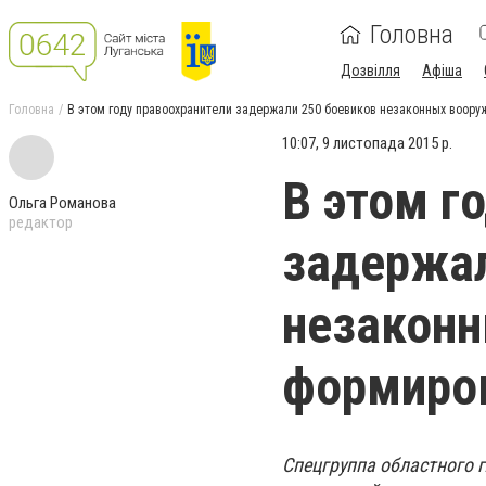
Головна
Дозвілля
Афіша
Головна
В этом году правоохранители задержали 250 боевиков незаконных воор
10:07, 9 листопада 2015 р.
В этом г
Ольга Романова
редактор
задержал
незакон
формиров
Спецгруппа областного 