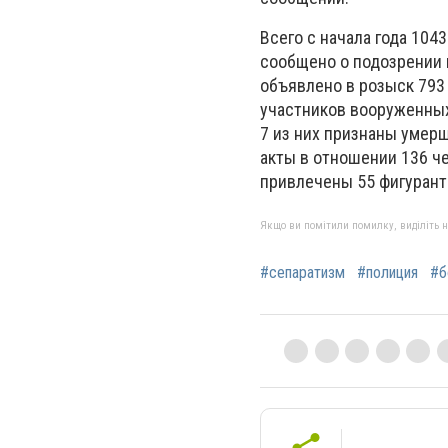
Всего с начала года 10
сообщено о подозрении п
объявлено в розыск 793
участников вооруженных
7 из них признаны умер
акты в отношении 136 ч
привлечены 55 фигурант
Якщо ви помітили помилку, виділіть нео
#сепаратизм
#полиция
#б