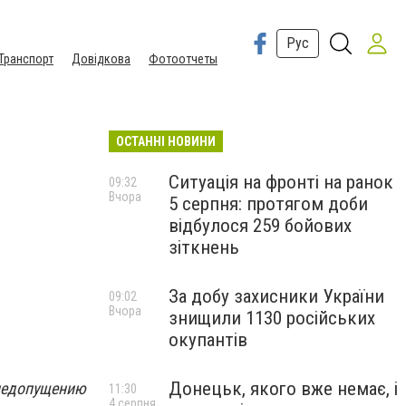
Рус
Транспорт
Довідкова
Фотоотчеты
ОСТАННІ НОВИНИ
Ситуація на фронті на ранок
09:32
Вчора
5 серпня: протягом доби
відбулося 259 бойових
зіткнень
За добу захисники України
09:02
Вчора
знищили 1130 російських
окупантів
Донецьк, якого вже немає, і
 недопущению
11:30
4 серпня