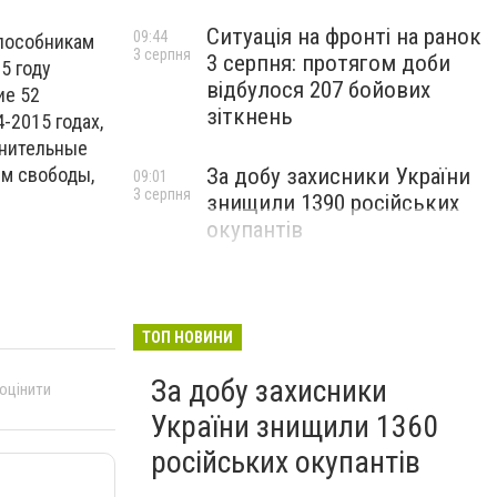
Ситуація на фронті на ранок
09:44
 пособникам
3 серпня
3 серпня: протягом доби
5 году
відбулося 207 бойових
ие 52
зіткнень
-2015 годах,
инительные
За добу захисники України
ем свободы,
09:01
3 серпня
знищили 1390 російських
окупантів
ТОП НОВИНИ
За добу захисники
 оцінити
України знищили 1360
російських окупантів