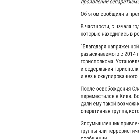
проявлений сепаратизма
Об этом сообщили в пре
В частности, с начала г
которые находились в ро
"Благодаря напряженной
разыскиваемого с 2014 г
горисполкома. Установле
и содержания горисполк
и вез к оккупированного
После освобождения Сла
переместился в Киев. Б
дали ему такой возможн
оперативная группа, кот
Злоумышленник привлека
группы или террористиче
сообщении.