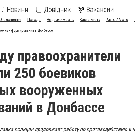
Новини
Довідник
Вакансии
Оголошення
Погода
Недвижимость
Карта міста
Авто / Мото
уженных формирований в Донбассе
оду правоохранители
и 250 боевиков
ных вооруженных
аний в Донбассе
главка полиции продолжает работу по противодействию и