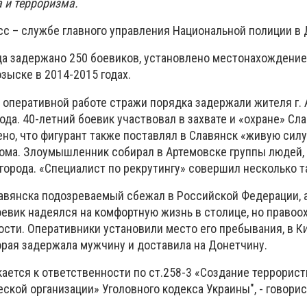
 и терроризма.
сс – службе главного управления Национальной полиции в 
ода задержано 250 боевиков, установлено местонахождение
зыске в 2014-2015 годах.
 оперативной работе стражи порядка задержали жителя г. 
ода. 40-летний боевик участвовал в захвате и «охране» Сл
но, что фигурант также поставлял в Славянск «живую сил
ома. Злоумышленник собирал в Артемовске группы людей,
 города. «Специалист по рекрутингу» совершил несколько т
вянска подозреваемый сбежал в Российской Федерации, 
оевик надеялся на комфортную жизнь в столице, но правоо
ости. Оперативники установили место его пребывания, в К
орая задержала мужчину и доставила на Донетчину.
ется к ответственности по ст.258-3 «Создание террорис
ской организации» Уголовного кодекса Украины", - говорис