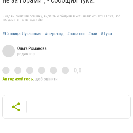
не за горами", - сообщил Тука.
Якщо ви помітили помилку, виділіть необхідний текст і натисніть Ctrl + Enter, щоб
повідомити про це редакцію
#Станица Луганская
#переход
#палатки
#чай
#Тука
Ольга Романова
редактор
0,0
Авторизуйтесь
, щоб оцінити