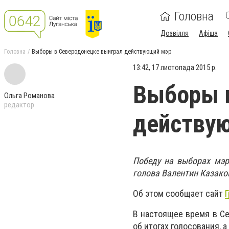
Головна
Дозвілля
Афіша
Головна
Выборы в Северодонецке выиграл действующий мэр
13:42, 17 листопада 2015 р.
Выборы 
Ольга Романова
редактор
действу
Победу на выборах мэр
голова Валентин Казако
Об этом сообщает сайт
В настоящее время в С
об итогах голосования, 