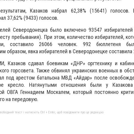
зультатам, Казаков набрал 62,38% (15641) голосов. 
л 37,62% (9433) голосов.
телей Северодонецка было включено 93547 избирателей 
есту пребывания). При этом, количество избирателей, ко
ии, составило 26066 человек. 992 бюллетеня бы
им образом, явка избирателей в Северодонецке составила 
, Казаков сдавал боевикам «ДНР» оргтехнику и кабин
ого горсовета. Также обвинял украинских военных в обст
ал под арестом батальона МВД «Айдар» после освобожде
ое кресло. Натянутыми отношения были у Казаков
ой ОВГА Геннадием Москалем, который постоянно крити
го на передовую.
бхідний текст і натисніть Ctrl + Enter, щоб повідомити про це редакцію