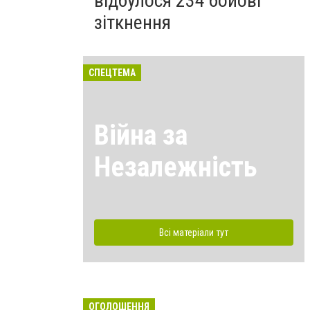
відбулося 234 бойові
зіткнення
СПЕЦТЕМА
Війна за
Незалежність
Всі матеріали тут
ОГОЛОШЕННЯ