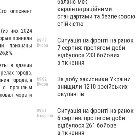
баланс між
євроінтеграційними
Его оппонент
стандартами та безпековою
стійкістю
(из них 2024
торые приняли
Ситуація на фронті на ранок
09:47
ли признаны
Вчора
7 серпня: протягом доби
26,8%.
відбулося 233 бойових
зіткнення
еты в здании
релах города.
За добу захисники України
ния города, а
09:02
Вчора
знищили 1210 російських
а с прошлым
окупантів
ковал мэра и
Ситуація на фронті на ранок
09:51
6 серпня
6 серпня: протягом доби
відбулося 261 бойове
зіткнення