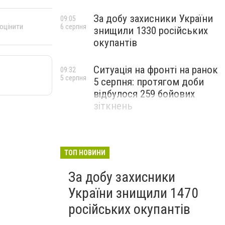
За добу захисники України
09:05
 оцінити
6 серпня
знищили 1330 російських
окупантів
Ситуація на фронті на ранок
09:32
5 серпня
5 серпня: протягом доби
відбулося 259 бойових
зіткнень
ТОП НОВИНИ
За добу захисники
України знищили 1470
російських окупантів