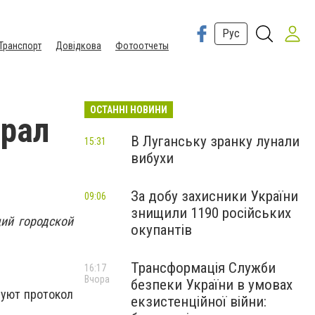
Рус
Транспорт
Довідкова
Фотоотчеты
ОСТАННІ НОВИНИ
рал
В Луганську зранку лунали
15:31
вибухи
За добу захисники України
09:06
знищили 1190 російських
ий городской
окупантів
Трансформація Служби
16:17
Вчора
безпеки України в умовах
руют протокол
екзистенційної війни: