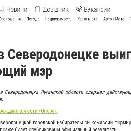
Новини
Довідник
Вакансии
Оголошення
Погода
Недвижимость
Карта міста
Авто / Мото
в Северодонецке выиг
ющий мэр
а Северодонецка Луганской области одержал действующ
в.
Гражданской сети «Опора»
.
еверодонецкой городской избирательной комиссии форми
а позже будут опубликованы официальный результаты.