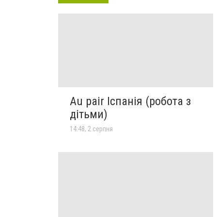
Au pair Іспанія (робота з
дітьми)
14:48, 2 серпня