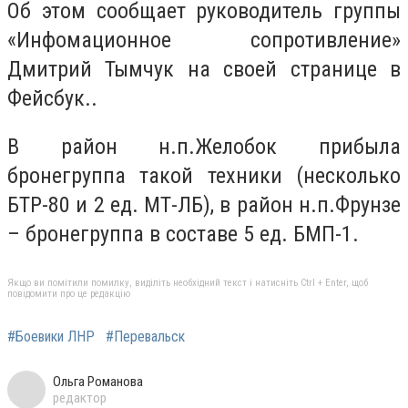
Об этом сообщает руководитель группы
«Инфомационное сопротивление»
Дмитрий Тымчук на своей странице в
Фейсбук..
В район н.п.Желобок прибыла
бронегруппа такой техники (несколько
БТР-80 и 2 ед. МТ-ЛБ), в район н.п.Фрунзе
– бронегруппа в составе 5 ед. БМП-1.
Якщо ви помітили помилку, виділіть необхідний текст і натисніть Ctrl + Enter, щоб
повідомити про це редакцію
#Боевики ЛНР
#Перевальск
Ольга Романова
редактор