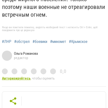
поэтому наши военные не отреагировали
встречным огнем.
Якщо ви помітили помилку, виділіть необхідний текст і натисніть Ctrl + Enter, щоб
повідомити про це редакцію
#ЛНР
#обстрел
#боевики
#миномет
#Крымское
Ольга Романова
редактор
0,0
Авторизируйтесь
, чтобы оценить