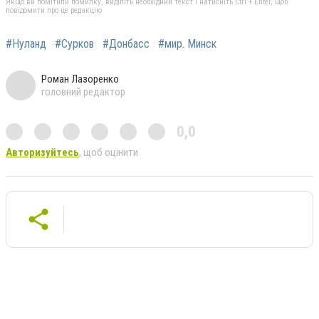
Якщо ви помітили помилку, виділіть необхідний текст і натисніть Ctrl + Enter, щоб
повідомити про це редакцію
#Нуланд
#Сурков
#Донбасс
#мир. Минск
Роман Лазоренко
головний редактор
0,0
Авторизуйтесь
, щоб оцінити