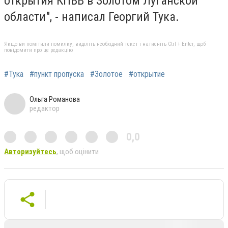
открытия КПВВ в Золотом Луганской
области", - написал Георгий Тука.
Якщо ви помітили помилку, виділіть необхідний текст і натисніть Ctrl + Enter, щоб
повідомити про це редакцію
#Тука
#пункт пропуска
#Золотое
#открытие
Ольга Романова
редактор
0,0
Авторизуйтесь
, щоб оцінити