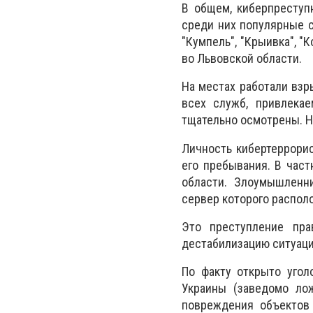
В общем, киберпреступ
среди них популярные с
"Кумпель", "Крыивка", "
во Львовской области.
На местах работали взр
всех служб, привлека
тщательно осмотрены. Н
Личность кибертеррорис
его пребывания. В част
области. Злоумышленни
сервер которого распол
Это преступление пра
дестабилизацию ситуаци
По факту открыто угол
Украины (заведомо ло
повреждения объектов 