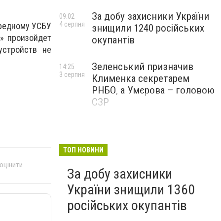
За добу захисники України
09:02
4 серпня
чередному УСБУ
знищили 1240 російських
а» произойдет
окупантів
устройств не
Зеленський призначив
14:25
3 серпня
Клименка секретарем
РНБО, а Умєрова – головою
СЗР
ТОП НОВИНИ
 оцінити
За добу захисники
України знищили 1360
російських окупантів