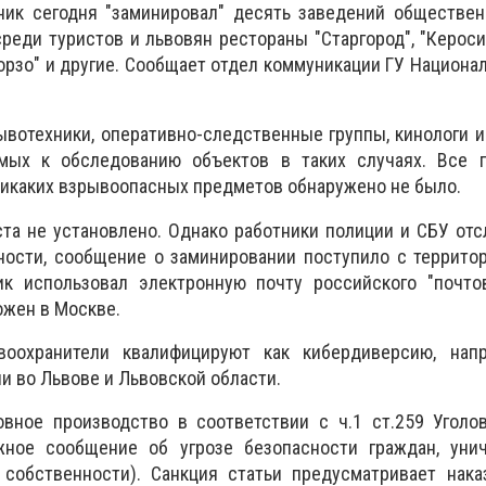
ник сегодня "заминировал" десять заведений обществен
реди туристов и львовян рестораны "Старгород", "Кероси
Корзо" и другие. Сообщает отдел коммуникации ГУ Национа
ывотехники, оперативно-следственные группы, кинологи 
емых к обследованию объектов в таких случаях. Все 
икаких взрывоопасных предметов обнаружено не было.
та не установлено. Однако работники полиции и СБУ от
ности, сообщение о заминировании поступило с террито
к использовал электронную почту российского "почтов
ожен в Москве.
воохранители квалифицируют как кибердиверсию, нап
и во Львове и Львовской области.
овное производство в соответствии с ч.1 ст.259 Уголо
жное сообщение об угрозе безопасности граждан, уни
собственности). Санкция статьи предусматривает нака