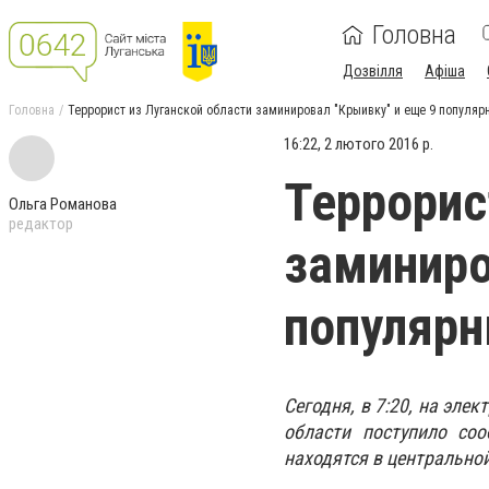
Головна
Дозвілля
Афіша
Головна
Террорист из Луганской области заминировал "Крыивку" и еще 9 популяр
16:22, 2 лютого 2016 р.
Террорис
Ольга Романова
редактор
заминиро
популярн
Сегодня, в 7:20, на эл
области поступило со
находятся в центрально