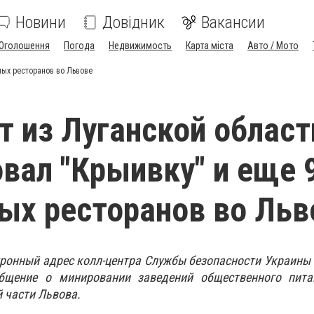
Новини
Довідник
Вакансии
Оголошення
Погода
Недвижимость
Карта міста
Авто / Мото
ных ресторанов во Львове
т из Луганской област
вал "Крыивку" и еще 
ых ресторанов во Льв
ектронный адрес колл-центра Службы безопасности Украины
общение о минировании заведений общественного пита
й части Львова.