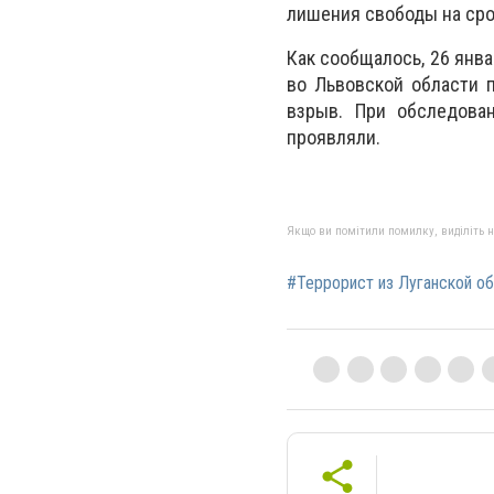
лишения свободы на срок
Как сообщалось, 26 янва
во Львовской области 
взрыв. При обследова
проявляли.
Якщо ви помітили помилку, виділіть нео
#Террорист из Луганской о