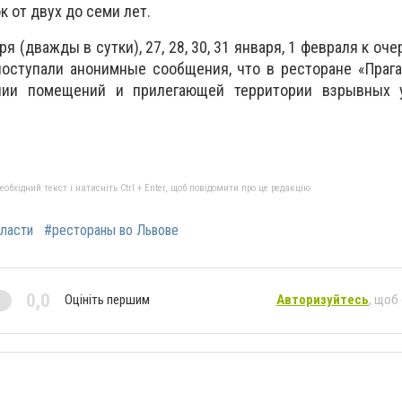
 от двух до семи лет.
ря (дважды в сутки), 27, 28, 30, 31 января, 1 февраля к о
поступали анонимные сообщения, что в ресторане «Праг
нии помещений и прилегающей территории взрывных 
бхідний текст і натисніть Ctrl + Enter, щоб повідомити про це редакцію
бласти
#рестораны во Львове
0,0
Оцініть першим
Авторизуйтесь
, щоб