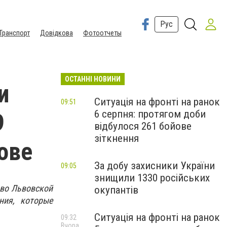
Рус
Транспорт
Довідкова
Фотоотчеты
ОСТАННІ НОВИНИ
и
Ситуація на фронті на ранок
09:51
6 серпня: протягом доби
9
відбулося 261 бойове
зіткнення
ове
За добу захисники України
09:05
знищили 1330 російських
 во Львовской
окупантів
ния, которые
Ситуація на фронті на ранок
09:32
Вчора