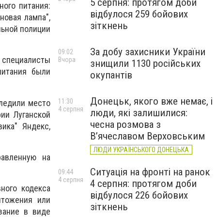
5 серпня: протягом доби
ного питания:
відбулося 259 бойових
новая лампа",
зіткнень
льной полиции
За добу захисники України
09:02
и специалисты
Вчора
знищили 1130 російських
питания были
окупантів
Донецьк, якого вже немає, і
11:30
следили место
4 серпня
люди, які залишилися:
рии Луганской
чесна розмова з
ика" Яндекс,
В’ячеславом Верховським
ЛЮДИ УКРАЇНСЬКОГО ДОНЕЦЬКА
равленную на
Ситуація на фронті на ранок
09:44
4 серпня
4 серпня: протягом доби
вного кодекса
відбулося 226 бойових
чтожения или
зіткнень
зание в виде