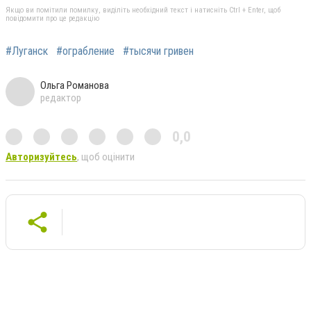
Якщо ви помітили помилку, виділіть необхідний текст і натисніть Ctrl + Enter, щоб
повідомити про це редакцію
#Луганск
#ограбление
#тысячи гривен
Ольга Романова
редактор
0,0
Авторизуйтесь
, щоб оцінити