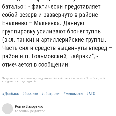
батальон - фактически представляет
собой резерв и развернуто в районе
Енакиево – Макеевка. Данную
группировку усиливают бронегруппы
(вкл. танки) и артиллерийские группы.
Часть сил и средств выдвинуты вперед –
район н.п. Гольмовский, Байраки", -
отмечается в сообщении.
Якщо ви помітили помилку, виділіть необхідний текст і натисніть Ctrl + Enter, щоб
повідомити про це редакцію
#Донбасс
#боевики
#обстрелы
#минометы
#АТО
Роман Лазоренко
головний редактор