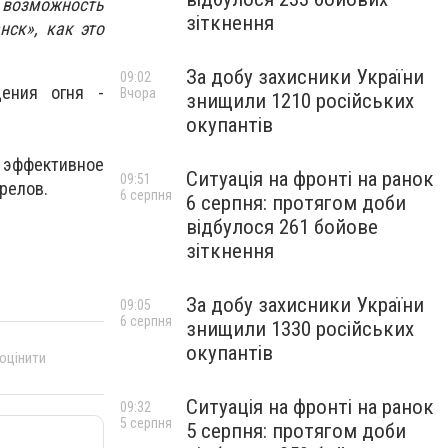
 возможность
зіткнення
нск», как это
За добу захисники України
09:02
щения огня -
Вчора
знищили 1210 російських
окупантів
 эффективное
Ситуація на фронті на ранок
09:51
релов.
6 серпня
6 серпня: протягом доби
відбулося 261 бойове
зіткнення
За добу захисники України
09:05
6 серпня
знищили 1330 російських
окупантів
 оцінити
Ситуація на фронті на ранок
09:32
5 серпня
5 серпня: протягом доби