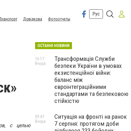
Рус
Транспорт
Довідкова
Фотоотчеты
ОСТАННІ НОВИНИ
Трансформація Служби
16:17
Вчора
безпеки України в умовах
екзистенційної війни:
баланс між
ск»
євроінтеграційними
стандартами та безпековою
стійкістю
Ситуація на фронті на ранок
09:47
Вчора
7 серпня: протягом доби
ов, с целью
відбулося 233 бойових