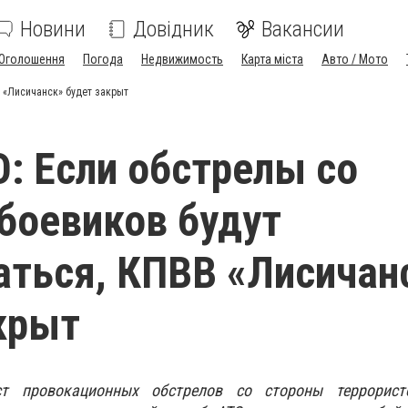
Новини
Довідник
Вакансии
Оголошення
Погода
Недвижимость
Карта міста
Авто / Мото
 «Лисичанск» будет закрыт
: Если обстрелы со
боевиков будут
ться, КПВВ «Лисичан
крыт
ст провокационных обстрелов со стороны террорист