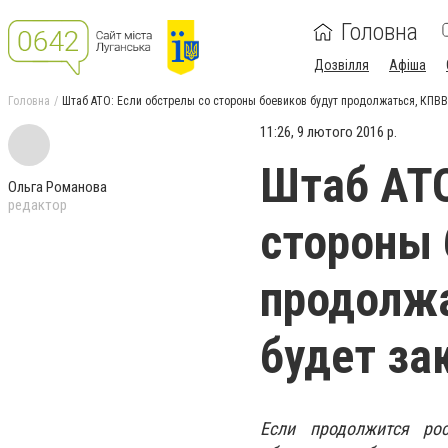
Головна
Дозвілля
Афіша
Головна
Штаб АТО: Если обстрелы со стороны боевиков будут продолжаться, КПВВ
11:26, 9 лютого 2016 р.
Штаб АТО
Ольга Романова
редактор
стороны 
продолжа
будет за
Если продолжится ро