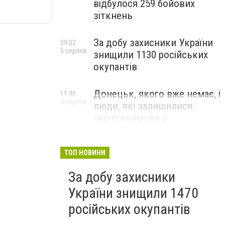
відбулося 259 бойових
зіткнень
За добу захисники України
09:02
5 серпня
знищили 1130 російських
окупантів
Донецьк, якого вже немає, і
11:30
4 серпня
люди, які залишилися:
чесна розмова з
В’ячеславом Верховським
ЛЮДИ УКРАЇНСЬКОГО ДОНЕЦЬКА
ТОП НОВИНИ
За добу захисники
України знищили 1470
російських окупантів