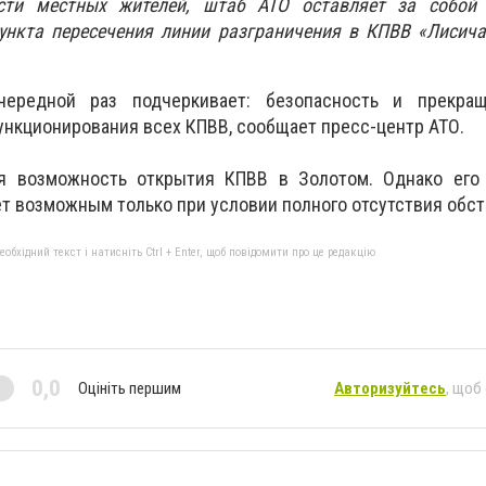
ости местных жителей, штаб АТО оставляет за собой
ункта пересечения линии разграничения в КПВВ «Лисича
ередной раз подчеркивает: безопасность и прекра
ункционирования всех КПВВ, сообщает пресс-центр АТО.
ся возможность открытия КПВВ в Золотом. Однако его
т возможным только при условии полного отсутствия обст
бхідний текст і натисніть Ctrl + Enter, щоб повідомити про це редакцію
0,0
Оцініть першим
Авторизуйтесь
, щоб