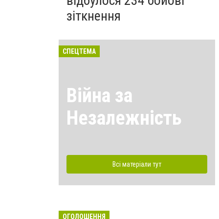
відбулося 234 бойові
зіткнення
СПЕЦТЕМА
Війна за
Незалежність
Всі матеріали тут
ОГОЛОШЕННЯ