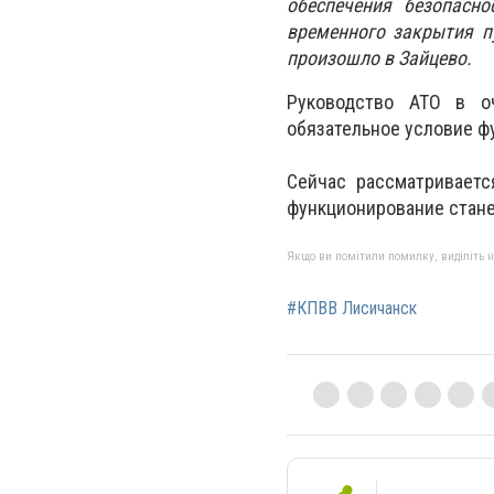
обеспечения безопасн
временного закрытия п
произошло в Зайцево.
Руководство АТО в оч
обязательное условие ф
Сейчас рассматривает
функционирование стане
Якщо ви помітили помилку, виділіть нео
#КПВВ Лисичанск