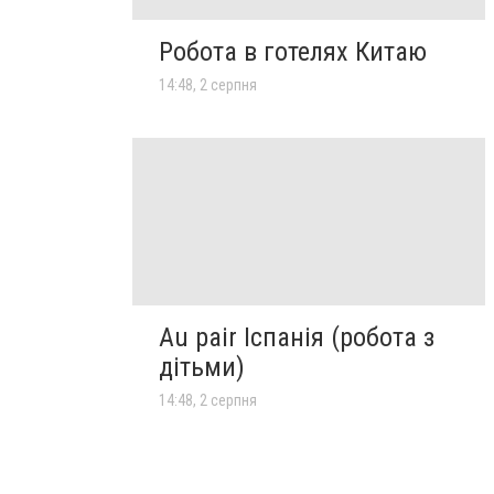
Робота в готелях Китаю
14:48, 2 серпня
Au pair Іспанія (робота з
дітьми)
14:48, 2 серпня