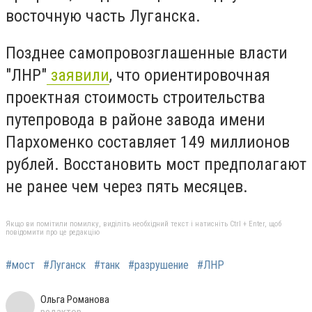
восточную часть Луганска.
Позднее самопровозглашенные власти
"ЛНР"
заявили
, что ориентировочная
проектная стоимость строительства
путепровода в районе завода имени
Пархоменко составляет 149 миллионов
рублей. Восстановить мост предполагают
не ранее чем через пять месяцев.
Якщо ви помітили помилку, виділіть необхідний текст і натисніть Ctrl + Enter, щоб
повідомити про це редакцію
#мост
#Луганск
#танк
#разрушение
#ЛНР
Ольга Романова
редактор