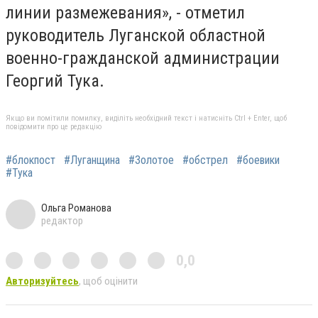
линии размежевания», - отметил
руководитель Луганской областной
военно-гражданской администрации
Георгий Тука.
Якщо ви помітили помилку, виділіть необхідний текст і натисніть Ctrl + Enter, щоб
повідомити про це редакцію
#блокпост
#Луганщина
#Золотое
#обстрел
#боевики
#Тука
Ольга Романова
редактор
0,0
Авторизуйтесь
, щоб оцінити