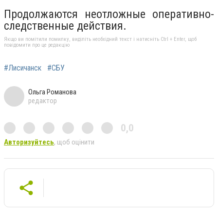
Продолжаются неотложные оперативно-
следственные действия.
Якщо ви помітили помилку, виділіть необхідний текст і натисніть Ctrl + Enter, щоб
повідомити про це редакцію
#Лисичанск
#СБУ
Ольга Романова
редактор
0,0
Авторизуйтесь
, щоб оцінити