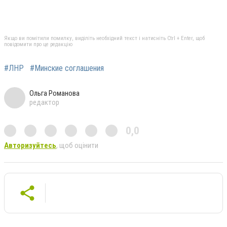
Якщо ви помітили помилку, виділіть необхідний текст і натисніть Ctrl + Enter, щоб
повідомити про це редакцію
#ЛНР
#Минские соглашения
Ольга Романова
редактор
0,0
Авторизуйтесь
, щоб оцінити