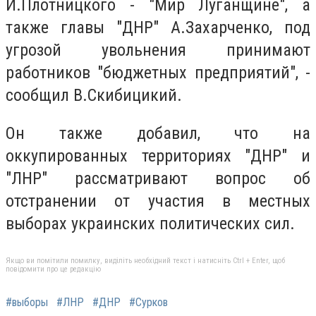
И.Плотницкого - "Мир Луганщине", а
также главы "ДНР" А.Захарченко, под
угрозой увольнения принимают
работников "бюджетных предприятий", -
сообщил В.Скибицикий.
Он также добавил, что на
оккупированных территориях "ДНР" и
"ЛНР" рассматривают вопрос об
отстранении от участия в местных
выборах украинских политических сил.
Якщо ви помітили помилку, виділіть необхідний текст і натисніть Ctrl + Enter, щоб
повідомити про це редакцію
#выборы
#ЛНР
#ДНР
#Сурков