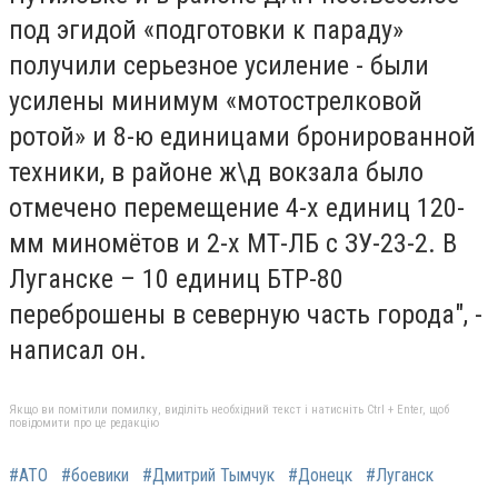
под эгидой «подготовки к параду»
получили серьезное усиление - были
усилены минимум «мотострелковой
ротой» и 8-ю единицами бронированной
техники, в районе ж\д вокзала было
отмечено перемещение 4-х единиц 120-
мм миномётов и 2-х МТ-ЛБ с ЗУ-23-2. В
Луганске – 10 единиц БТР-80
переброшены в северную часть города", -
написал он.
Якщо ви помітили помилку, виділіть необхідний текст і натисніть Ctrl + Enter, щоб
повідомити про це редакцію
#АТО
#боевики
#Дмитрий Тымчук
#Донецк
#Луганск