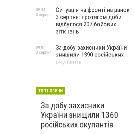
Ситуація на фронті на ранок
09:44
3 серпня
3 серпня: протягом доби
відбулося 207 бойових
зіткнень
За добу захисники України
09:01
3 серпня
знищили 1390 російських
окупантів
ТОП НОВИНИ
За добу захисники
України знищили 1360
російських окупантів