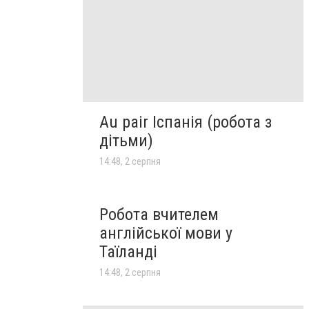
Au pair Іспанія (робота з
дітьми)
14:48, 2 серпня
Робота вчителем
англійської мови у
Таїланді
14:48, 2 серпня