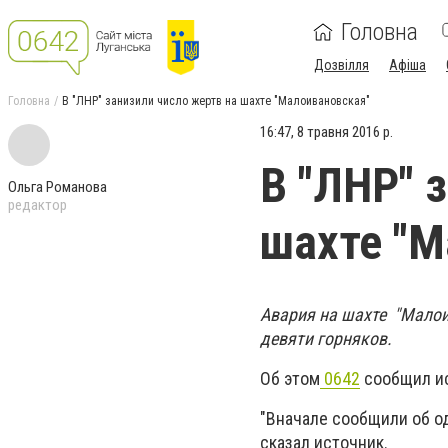
Головна
Дозвілля
Афіша
Головна
В "ЛНР" занизили число жертв на шахте "Малоивановская"
16:47, 8 травня 2016 р.
В "ЛНР" 
Ольга Романова
редактор
шахте "М
Авария на шахте "Малои
девяти горняков.
Об этом
0642
сообщил ис
"Вначале сообщили об одн
сказал источник.