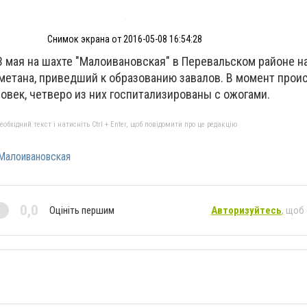
Снимок экрана от 2016-05-08 16:54:28
 мая на шахте "Малоивановская" в Перевальском районе н
метана, приведший к образованию завалов. В момент прои
овек, четверо из них госпитализированы с ожогами.
бхідний текст і натисніть Ctrl + Enter, щоб повідомити про це редакцію
Малоивановская
0,0
Оцініть першим
Авторизуйтесь
, щоб