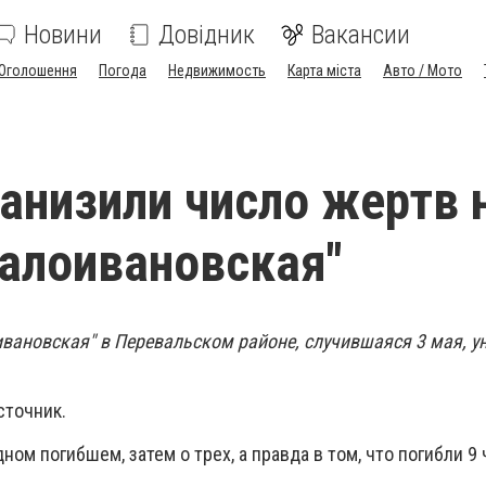
Новини
Довідник
Вакансии
Оголошення
Погода
Недвижимость
Карта міста
Авто / Мото
занизили число жертв 
алоивановская"
вановская" в Перевальском районе, случившаяся 3 мая, у
точник.
ом погибшем, затем о трех, а правда в том, что погибли 9 ч