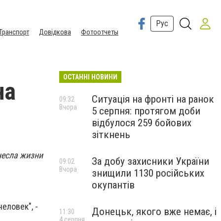
Рус
Транспорт
Довідкова
Фотоотчеты
ОСТАННІ НОВИНИ
на
Ситуація на фронті на ранок
09:32
Вчора
5 серпня: протягом доби
відбулося 259 бойових
зіткнень
несла жизни
За добу захисники України
09:02
Вчора
знищили 1130 російських
окупантів
еловек", -
Донецьк, якого вже немає, і
11:30
4 серпня