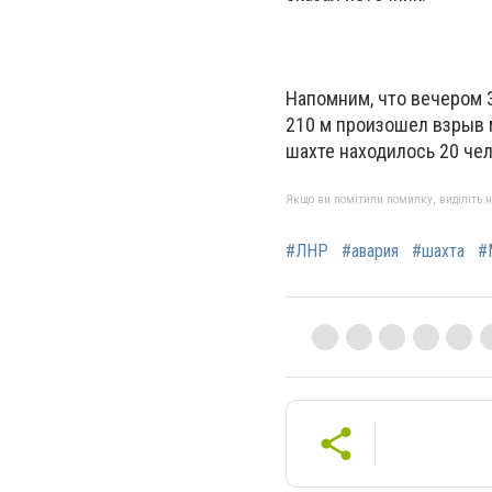
Напомним, что вечером 3
210 м произошел взрыв 
шахте находилось 20 чел
Якщо ви помітили помилку, виділіть нео
#ЛНР
#авария
#шахта
#