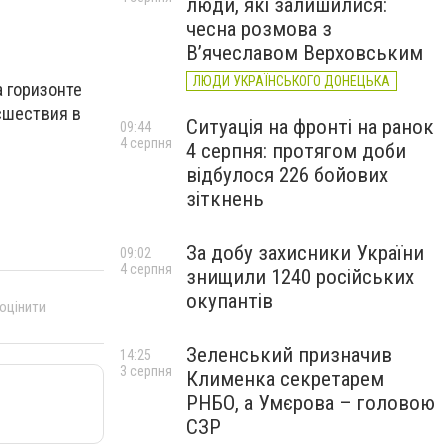
люди, які залишилися:
чесна розмова з
В’ячеславом Верховським
ЛЮДИ УКРАЇНСЬКОГО ДОНЕЦЬКА
а горизонте
сшествия в
Ситуація на фронті на ранок
09:44
4 серпня
4 серпня: протягом доби
відбулося 226 бойових
зіткнень
За добу захисники України
09:02
4 серпня
знищили 1240 російських
окупантів
 оцінити
Зеленський призначив
14:25
3 серпня
Клименка секретарем
РНБО, а Умєрова – головою
СЗР