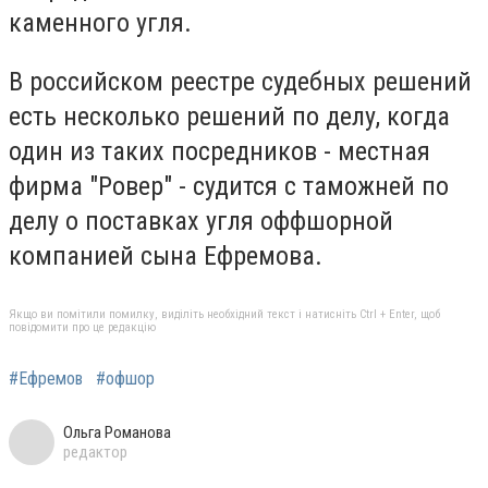
каменного угля.
В российском реестре судебных решений
есть несколько решений по делу, когда
один из таких посредников - местная
фирма "Ровер" - судится с таможней по
делу о поставках угля оффшорной
компанией сына Ефремова.
Якщо ви помітили помилку, виділіть необхідний текст і натисніть Ctrl + Enter, щоб
повідомити про це редакцію
#Ефремов
#офшор
Ольга Романова
редактор