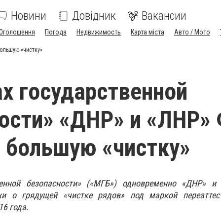
Новини
Довідник
Вакансии
Оголошення
Погода
Недвижимость
Карта міста
Авто / Мото
большую «чистку»
ах государственной
ости» «ДНР» и «ЛНР»
 большую «чистку»
венной безопасности» («МГБ») одновременно «ДНР» и
хи о грядущей «чистке рядов» под маркой переаттес
16 года.