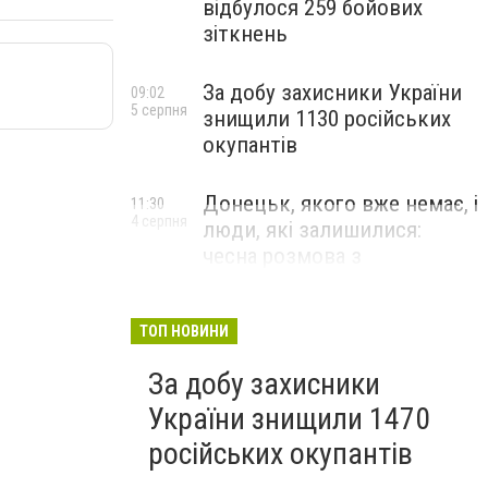
відбулося 259 бойових
зіткнень
За добу захисники України
09:02
5 серпня
знищили 1130 російських
окупантів
Донецьк, якого вже немає, і
11:30
4 серпня
люди, які залишилися:
чесна розмова з
В’ячеславом Верховським
ЛЮДИ УКРАЇНСЬКОГО ДОНЕЦЬКА
ТОП НОВИНИ
За добу захисники
України знищили 1470
російських окупантів