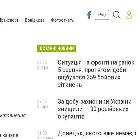
Рус
Транспорт
Довідкова
Фотоотчеты
ОСТАННІ НОВИНИ
Ситуація на фронті на ранок
09:32
Вчора
5 серпня: протягом доби
в
відбулося 259 бойових
зіткнень
За добу захисники України
09:02
Вчора
знищили 1130 російських
выполнения
окупантів
Донецьк, якого вже немає, і
11:30
а канале
4 серпня