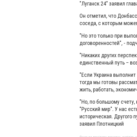
"Луганск 24" заявил гла
Он отметил, что Донбасс
соседа, с которым може
"Но это только при выпо
договоренностей", - под
"Никаких других перспек
единственный путь – воз
"Если Украина выполнит в
тогда мы готовы рассма
жить, работать, экономи
"Но, по большому счету,
"Русский мир". У нас ест
историческая. Другого пу
заявил Плотницкий