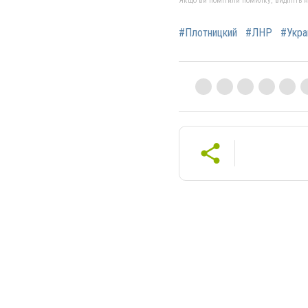
Якщо ви помітили помилку, виділіть нео
#Плотницкий
#ЛНР
#Укра