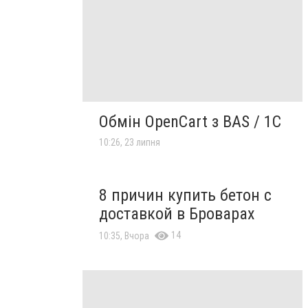
Обмін OpenCart з BAS / 1C
10:26, 23 липня
8 причин купить бетон с
доставкой в Броварах
14
10:35, Вчора