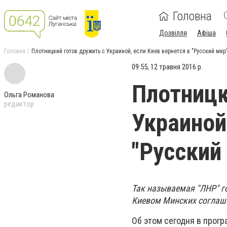
Головна
Дозвілля
Афіша
Головна
Плотницкий готов дружить с Украиной, если Киев вернется в "Русский мир
09:55, 12 травня 2016 р.
Плотницк
Ольга Романова
редактор
Украиной
"Русский
Так называемая "ЛНР" г
Киевом Минских соглаш
Об этом сегодня в прог