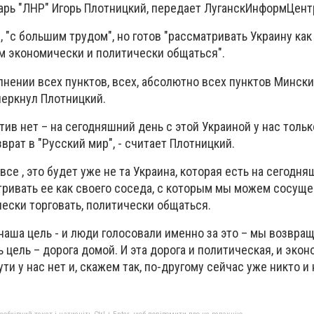
варь "ЛНР" Игорь Плотницкий, передает ЛуганскИнформЦент
, "с большим трудом", но готов "рассматривать Украину как
м экономически и политически общаться".
лнении всех пунктов, всех, абсолютно всех пунктов Мински
черкнул Плотницкий.
тив нет – на сегодняшний день с этой Украиной у нас тольк
врат в "Русский мир", - считает Плотницкий.
се , это будет уже не та Украина, которая есть на сегодня
тривать ее как своего соседа, с которым мы можем сосуще
чески торговать, политически общаться.
 наша цель - и люди голосовали именно за это – мы возвра
ь цель – дорога домой. И эта дорога и политическая, и экон
ти у нас нет и, скажем так, по-другому сейчас уже никто и 