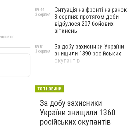
Ситуація на фронті на ранок
09:44
3 серпня
3 серпня: протягом доби
відбулося 207 бойових
зіткнень
 оцінити
За добу захисники України
09:01
3 серпня
знищили 1390 російських
окупантів
ТОП НОВИНИ
За добу захисники
України знищили 1360
російських окупантів