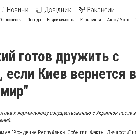
Новини
Довідник
Вакансии
Оголошення
Погода
Недвижимость
Карта міста
Авто / Мото
"
ий готов дружить с
, если Киев вернется 
 мир"
отова к нормальному сосуществованию с Украиной после 
ений.
рамме "Рождение Республики. События. Факты. Личности" н