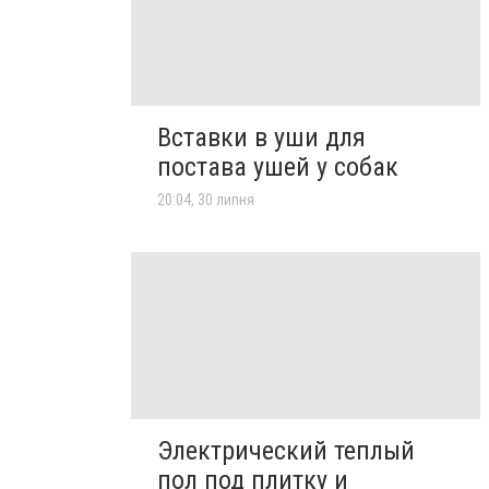
Вставки в уши для
постава ушей у собак
20:04, 30 липня
Электрический теплый
пол под плитку и