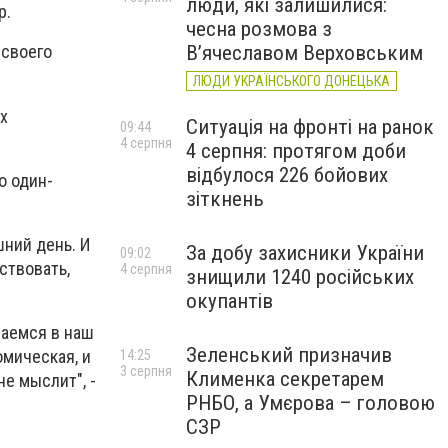
люди, які залишилися:
р.
чесна розмова з
В’ячеславом Верховським
 своего
ЛЮДИ УКРАЇНСЬКОГО ДОНЕЦЬКА
х
Ситуація на фронті на ранок
09:44
4 серпня
4 серпня: протягом доби
відбулося 226 бойових
о один-
зіткнень
шний день. И
За добу захисники України
09:02
ствовать,
4 серпня
знищили 1240 російських
окупантів
щаемся в наш
Зеленський призначив
омическая, и
14:25
3 серпня
Клименка секретарем
не мыслит", -
РНБО, а Умєрова – головою
СЗР