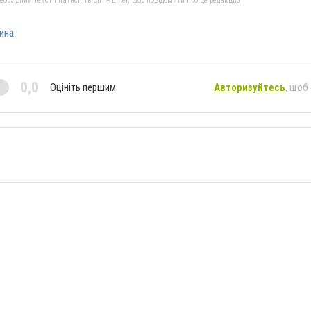
бхідний текст і натисніть Ctrl + Enter, щоб повідомити про це редакцію
ина
0,0
Оцініть першим
Авторизуйтесь
, щоб