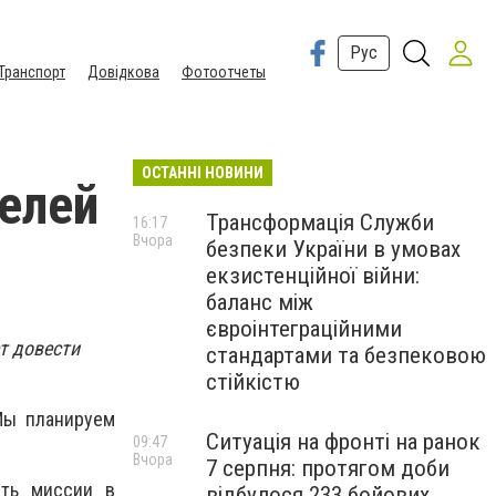
Рус
Транспорт
Довідкова
Фотоотчеты
ОСТАННІ НОВИНИ
елей
Трансформація Служби
16:17
Вчора
безпеки України в умовах
екзистенційної війни:
баланс між
євроінтеграційними
т довести
стандартами та безпековою
стійкістю
 Мы планируем
Ситуація на фронті на ранок
09:47
Вчора
7 серпня: протягом доби
сть миссии в
відбулося 233 бойових