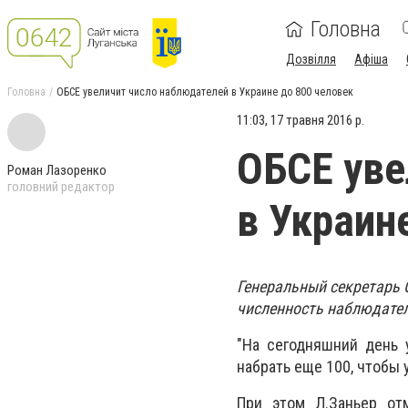
Головна
Дозвілля
Афіша
Головна
ОБСЕ увеличит число наблюдателей в Украине до 800 человек
11:03, 17 травня 2016 р.
ОБСЕ уве
Роман Лазоренко
головний редактор
в Украин
Генеральный секретарь 
численность наблюдател
"На сегодняшний день 
набрать еще 100, чтобы 
При этом Л.Заньер от