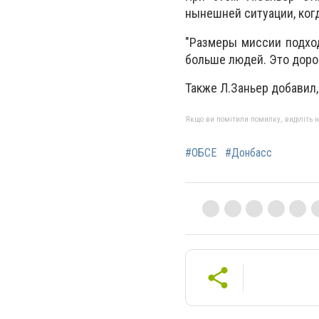
нынешней ситуации, ког
"Размеры миссии подхо
больше людей. Это дорог
Также Л.Заньер добавил,
Якщо ви помітили помилку, виділіть нео
#ОБСЕ
#Донбасс