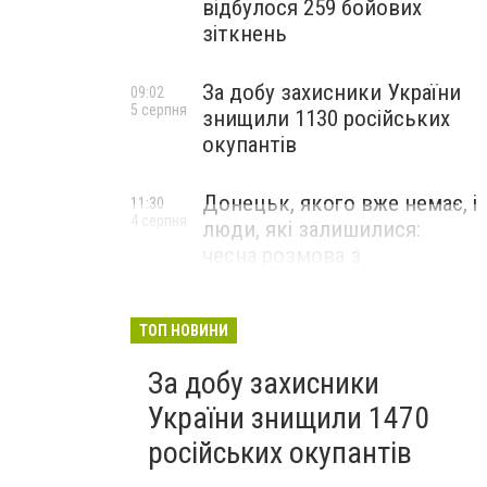
відбулося 259 бойових
зіткнень
За добу захисники України
09:02
5 серпня
знищили 1130 російських
окупантів
Донецьк, якого вже немає, і
11:30
4 серпня
люди, які залишилися:
чесна розмова з
В’ячеславом Верховським
ЛЮДИ УКРАЇНСЬКОГО ДОНЕЦЬКА
ТОП НОВИНИ
За добу захисники
України знищили 1470
російських окупантів