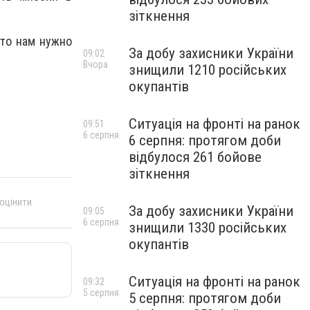
зіткнення
что нам нужно
За добу захисники України
09:02
Вчора
знищили 1210 російських
окупантів
Ситуація на фронті на ранок
09:51
6 серпня
6 серпня: протягом доби
відбулося 261 бойове
зіткнення
 оцінити
За добу захисники України
09:05
6 серпня
знищили 1330 російських
окупантів
Ситуація на фронті на ранок
09:32
5 серпня
5 серпня: протягом доби