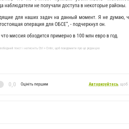
да наблюдатели не получали доступа в некоторые районы.
дящие для наших задач на данный момент. Я не думаю, 
остоящая операция для ОБСЕ", - подчеркнул он.
 что миссия обходится примерно в 100 млн евро в год.
бхідний текст і натисніть Ctrl + Enter, щоб повідомити про це редакцію
0,0
Оцініть першим
Авторизуйтесь
, щоб