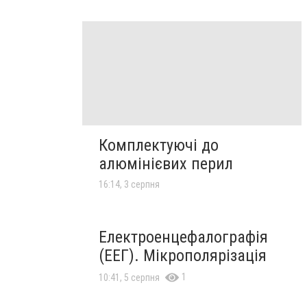
Комплектуючі до
алюмінієвих перил
16:14, 3 серпня
Електроенцефалографія
(ЕЕГ). Мікрополярізація
1
10:41, 5 серпня