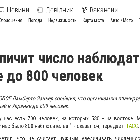
Новини
Довідник
Вакансии
Оголошення
Погода
Недвижимость
Карта міста
Авто / Мото
личит число наблюдат
е до 800 человек
ОБСЕ Ламберто Заньер сообщил, что организация планируе
ей в Украине до 800 человек.
у нас есть 700 человек, из которых 530 - на востоке.
у нас было 800 наблюдателей ", - сказал он, передает
ТАСС
.
метил, что не считает нужным увеличивать численно