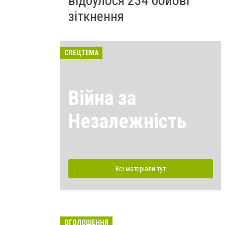
відбулося 234 бойові
зіткнення
СПЕЦТЕМА
Війна за
Незалежність
Всі матеріали тут
ОГОЛОШЕННЯ