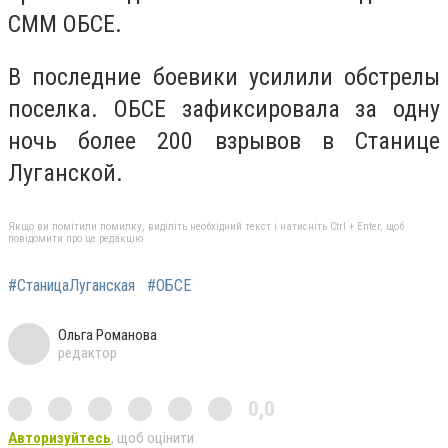
СММ ОБСЕ.
В последние боевики усилили обстрелы
поселка. ОБСЕ зафиксировала за одну
ночь более 200 взрывов в Станице
Луганской.
Якщо ви помітили помилку, виділіть необхідний текст і натисніть Ctrl + Enter, щоб
повідомити про це редакцію
#СтаницаЛуганская
#ОБСЕ
Ольга Романова
редактор
0,0
Авторизуйтесь
, щоб оцінити